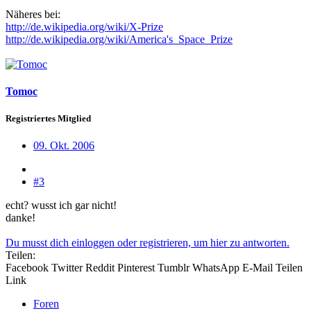
Näheres bei:
http://de.wikipedia.org/wiki/X-Prize
http://de.wikipedia.org/wiki/America's_Space_Prize
Tomoc
Registriertes Mitglied
09. Okt. 2006
#3
echt? wusst ich gar nicht!
danke!
Du musst dich einloggen oder registrieren, um hier zu antworten.
Teilen:
Facebook
Twitter
Reddit
Pinterest
Tumblr
WhatsApp
E-Mail
Teilen
Link
Foren