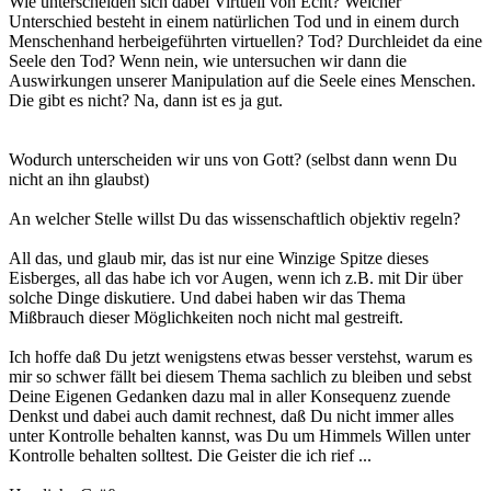
Wie unterscheiden sich dabei Virtuell von Echt? Welcher
Unterschied besteht in einem natürlichen Tod und in einem durch
Menschenhand herbeigeführten virtuellen? Tod? Durchleidet da eine
Seele den Tod? Wenn nein, wie untersuchen wir dann die
Auswirkungen unserer Manipulation auf die Seele eines Menschen.
Die gibt es nicht? Na, dann ist es ja gut.
Wodurch unterscheiden wir uns von Gott? (selbst dann wenn Du
nicht an ihn glaubst)
An welcher Stelle willst Du das wissenschaftlich objektiv regeln?
All das, und glaub mir, das ist nur eine Winzige Spitze dieses
Eisberges, all das habe ich vor Augen, wenn ich z.B. mit Dir über
solche Dinge diskutiere. Und dabei haben wir das Thema
Mißbrauch dieser Möglichkeiten noch nicht mal gestreift.
Ich hoffe daß Du jetzt wenigstens etwas besser verstehst, warum es
mir so schwer fällt bei diesem Thema sachlich zu bleiben und sebst
Deine Eigenen Gedanken dazu mal in aller Konsequenz zuende
Denkst und dabei auch damit rechnest, daß Du nicht immer alles
unter Kontrolle behalten kannst, was Du um Himmels Willen unter
Kontrolle behalten solltest. Die Geister die ich rief ...