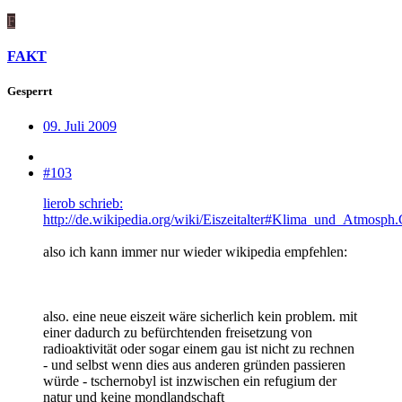
F
FAKT
Gesperrt
09. Juli 2009
#103
lierob schrieb:
http://de.wikipedia.org/wiki/Eiszeitalter#Klima_und_Atmosph
also ich kann immer nur wieder wikipedia empfehlen:
also. eine neue eiszeit wäre sicherlich kein problem. mit
einer dadurch zu befürchtenden freisetzung von
radioaktivität oder sogar einem gau ist nicht zu rechnen
- und selbst wenn dies aus anderen gründen passieren
würde - tschernobyl ist inzwischen ein refugium der
natur und keine mondlandschaft