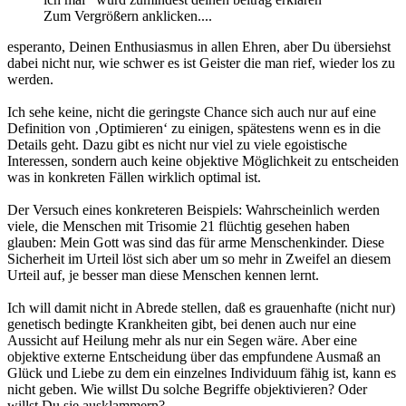
Zum Vergrößern anklicken....
esperanto, Deinen Enthusiasmus in allen Ehren, aber Du übersiehst
dabei nicht nur, wie schwer es ist Geister die man rief, wieder los zu
werden.
Ich sehe keine, nicht die geringste Chance sich auch nur auf eine
Definition von ‚Optimieren‘ zu einigen, spätestens wenn es in die
Details geht. Dazu gibt es nicht nur viel zu viele egoistische
Interessen, sondern auch keine objektive Möglichkeit zu entscheiden
was in konkreten Fällen wirklich optimal ist.
Der Versuch eines konkreteren Beispiels: Wahrscheinlich werden
viele, die Menschen mit Trisomie 21 flüchtig gesehen haben
glauben: Mein Gott was sind das für arme Menschenkinder. Diese
Sicherheit im Urteil löst sich aber um so mehr in Zweifel an diesem
Urteil auf, je besser man diese Menschen kennen lernt.
Ich will damit nicht in Abrede stellen, daß es grauenhafte (nicht nur)
genetisch bedingte Krankheiten gibt, bei denen auch nur eine
Aussicht auf Heilung mehr als nur ein Segen wäre. Aber eine
objektive externe Entscheidung über das empfundene Ausmaß an
Glück und Liebe zu dem ein einzelnes Individuum fähig ist, kann es
nicht geben. Wie willst Du solche Begriffe objektivieren? Oder
willst Du sie ausklammern?