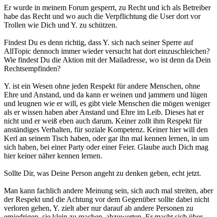
Er wurde in meinem Forum gesperrt, zu Recht und ich als Betreiber
habe das Recht und wo auch die Verpflichtung die User dort vor
Trollen wie Dich und Y. zu schützen.
Findest Du es denn richtig, dass Y. sich nach seiner Sperre auf
AllTopic dennoch immer wieder versucht hat dort einzuschleichen?
Wie findest Du die Aktion mit der Mailadresse, wo ist denn da Dein
Rechtsempfinden?
Y. ist ein Wesen ohne jeden Respekt für andere Menschen, ohne
Ehre und Anstand, und da kann er weinen und jammern und lügen
und leugnen wie er will, es gibt viele Menschen die mögen weniger
als er wissen haben aber Anstand und Ehre im Leib. Dieses hat er
nicht und er weiß eben auch darum. Keiner zollt ihm Respekt für
anständiges Verhalten, für soziale Kompetenz. Keiner hier will den
Kerl an seinem Tisch haben, oder gar ihn mal kennen lernen, in um
sich haben, bei einer Party oder einer Feier. Glaube auch Dich mag
hier keiner näher kennen lernen.
Sollte Dir, was Deine Person angeht zu denken geben, echt jetzt.
Man kann fachlich andere Meinung sein, sich auch mal streiten, aber
der Respekt und die Achtung vor dem Gegenüber sollte dabei nicht
verloren gehen, Y. zielt aber nur darauf ab andere Personen zu
erniedrigen, sie klein zu machen, abzuwerten. Er macht sich über