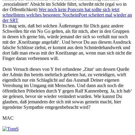
‚resozialisiert‘ Absicht im Schilde führt, schreibt nicht (egal wo in
der Öffentlichkeit)
Wer noch kein Popcorn hat sollte sich jetzt
schnellstens welches besorgen: NocheinPoet scheitert mal wieder an
der SRT
Es mag sein, daß bei solchen Äußerungen für Dich ganz andere
Schwellen für ein No Go gelten, als für mich, aber in den Gruppen
in denen ich gerne bin, würde jemand der sich so verhält nur noch
mit der ‚Kneifzange angefaßt‘. Und bevor Du aus diesem Ausdruck
falsche Schlüsse ziehst, er kommt aus dem Schmiedehandwerk und
dort faßt man etwas mit der Kneifzange an, wenn man sich nicht die
Finger daran verbrennen will.
Dein Versuch dieses von Y frei erfundene ‚Zitat‘ um dessen Quelle
der Admin ihn bereits mehrfach gebeten hat, zu verteidigen, wirft
eigentlich nur ein Schlaglicht auf das Ausmaß Deiner eigenen
Verrohung im Umgang mit Menschen. Und dann auch noch die
öffentlichen Pöbeleien durch Y gegen Ralf Kannenberg. Ja, ich hab‘
sie gelesen, bevor sie wieder verändert wurden. Wie kannst Du
glauben, daß jemandem der sich mit sowas gemein macht, hier
irgendeine Sympathie entgegenbebracht wird?
MAC