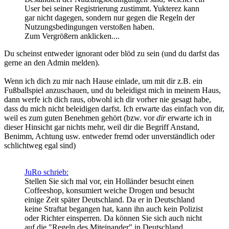
User bei seiner Registrierung zustimmt. Yukterez kann
gar nicht dagegen, sondern nur gegen die Regeln der
Nutzungsbedingungen verstoßen haben.
Zum Vergrößern anklicken....
Du scheinst entweder ignorant oder blöd zu sein (und du darfst das
gerne an den Admin melden).
Wenn ich dich zu mir nach Hause einlade, um mit dir z.B. ein
Fußballspiel anzuschauen, und du beleidigst mich in meinem Haus,
dann werfe ich dich raus, obwohl ich dir vorher nie gesagt habe,
dass du mich nicht beleidigen darfst. Ich erwarte das einfach von dir,
weil es zum guten Benehmen gehört (bzw. vor
dir
erwarte ich in
dieser Hinsicht gar nichts mehr, weil dir die Begriff Anstand,
Benimm, Achtung usw. entweder fremd oder unverständlich oder
schlichtweg egal sind)
JuRo schrieb:
Stellen Sie sich mal vor, ein Holländer besucht einen
Coffeeshop, konsumiert weiche Drogen und besucht
einige Zeit später Deutschland. Da er in Deutschland
keine Straftat begangen hat, kann ihn auch kein Polizist
oder Richter einsperren. Da können Sie sich auch nicht
auf die "Regeln des Miteinander" in Deutschland