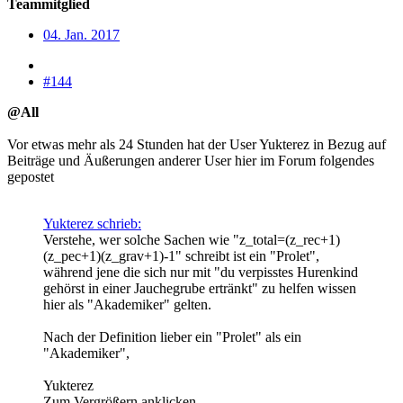
Teammitglied
04. Jan. 2017
#144
@All
Vor etwas mehr als 24 Stunden hat der User Yukterez in Bezug auf
Beiträge und Äußerungen anderer User hier im Forum folgendes
gepostet
Yukterez schrieb:
Verstehe, wer solche Sachen wie "z_total=(z_rec+1)
(z_pec+1)(z_grav+1)-1" schreibt ist ein "Prolet",
während jene die sich nur mit "du verpisstes Hurenkind
gehörst in einer Jauchegrube ertränkt" zu helfen wissen
hier als "Akademiker" gelten.
Nach der Definition lieber ein "Prolet" als ein
"Akademiker",
Yukterez
Zum Vergrößern anklicken....