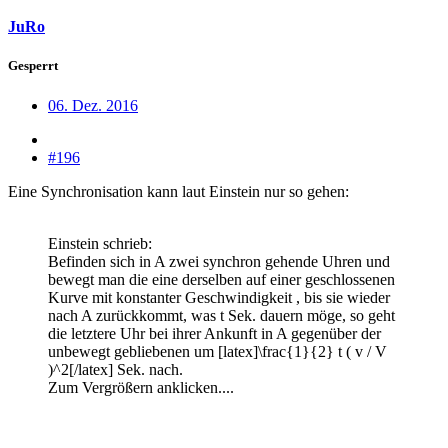
JuRo
Gesperrt
06. Dez. 2016
#196
Eine Synchronisation kann laut Einstein nur so gehen:
Einstein schrieb:
Befinden sich in A zwei synchron gehende Uhren und
bewegt man die eine derselben auf einer geschlossenen
Kurve mit konstanter Geschwindigkeit , bis sie wieder
nach A zurückkommt, was t Sek. dauern möge, so geht
die letztere Uhr bei ihrer Ankunft in A gegenüber der
unbewegt gebliebenen um [latex]\frac{1}{2} t ( v / V
)^2[/latex] Sek. nach.
Zum Vergrößern anklicken....