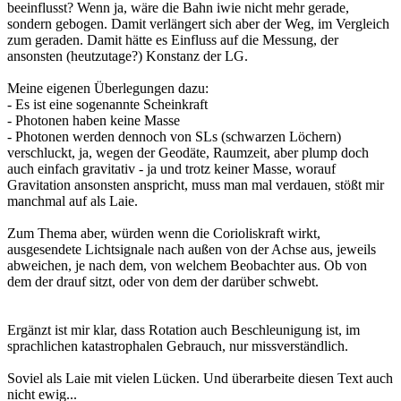
beeinflusst? Wenn ja, wäre die Bahn iwie nicht mehr gerade,
sondern gebogen. Damit verlängert sich aber der Weg, im Vergleich
zum geraden. Damit hätte es Einfluss auf die Messung, der
ansonsten (heutzutage?) Konstanz der LG.
Meine eigenen Überlegungen dazu:
- Es ist eine sogenannte Scheinkraft
- Photonen haben keine Masse
- Photonen werden dennoch von SLs (schwarzen Löchern)
verschluckt, ja, wegen der Geodäte, Raumzeit, aber plump doch
auch einfach gravitativ - ja und trotz keiner Masse, worauf
Gravitation ansonsten anspricht, muss man mal verdauen, stößt mir
manchmal auf als Laie.
Zum Thema aber, würden wenn die Corioliskraft wirkt,
ausgesendete Lichtsignale nach außen von der Achse aus, jeweils
abweichen, je nach dem, von welchem Beobachter aus. Ob von
dem der drauf sitzt, oder von dem der darüber schwebt.
Ergänzt ist mir klar, dass Rotation auch Beschleunigung ist, im
sprachlichen katastrophalen Gebrauch, nur missverständlich.
Soviel als Laie mit vielen Lücken. Und überarbeite diesen Text auch
nicht ewig...