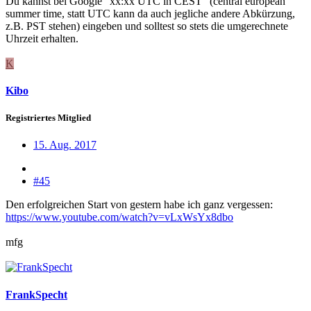
Du kannst bei Google "xx:xx UTC in CEST" (central european
summer time, statt UTC kann da auch jegliche andere Abkürzung,
z.B. PST stehen) eingeben und solltest so stets die umgerechnete
Uhrzeit erhalten.
K
Kibo
Registriertes Mitglied
15. Aug. 2017
#45
Den erfolgreichen Start von gestern habe ich ganz vergessen:
https://www.youtube.com/watch?v=vLxWsYx8dbo
mfg
FrankSpecht