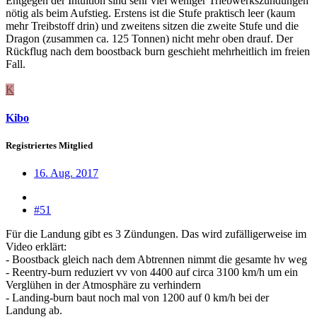
Entgegen der Intuition sind sehr viel weniger Triebwerkszündungen
nötig als beim Aufstieg. Erstens ist die Stufe praktisch leer (kaum
mehr Treibstoff drin) und zweitens sitzen die zweite Stufe und die
Dragon (zusammen ca. 125 Tonnen) nicht mehr oben drauf. Der
Rückflug nach dem boostback burn geschieht mehrheitlich im freien
Fall.
K
Kibo
Registriertes Mitglied
16. Aug. 2017
#51
Für die Landung gibt es 3 Zündungen. Das wird zufälligerweise im
Video erklärt:
- Boostback gleich nach dem Abtrennen nimmt die gesamte hv weg
- Reentry-burn reduziert vv von 4400 auf circa 3100 km/h um ein
Verglühen in der Atmosphäre zu verhindern
- Landing-burn baut noch mal von 1200 auf 0 km/h bei der
Landung ab.