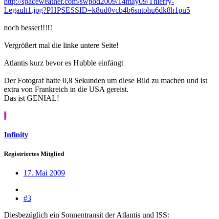
http://spaceweather.com/swpod2009/14may09/Thierry-
Legault1.jpg?PHPSESSID=k8ud0vcb4b6sntohu6dk8h1pu5
noch besser!!!!!
Vergrößert mal die linke untere Seite!
Atlantis kurz bevor es Hubble einfängt
Der Fotograf hatte 0,8 Sekunden um diese Bild zu machen und ist
extra von Frankreich in die USA gereist.
Das ist GENIAL!
I
Infinity
Registriertes Mitglied
17. Mai 2009
#3
Diesbezüglich ein Sonnentransit der Atlantis und ISS: