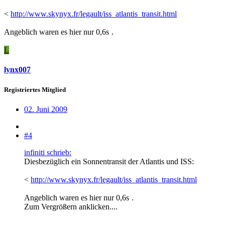
<
http://www.skynyx.fr/legault/iss_atlantis_transit.html
Angeblich waren es hier nur 0,6s
.
L
lynx007
Registriertes Mitglied
02. Juni 2009
#4
infiniti schrieb:
Diesbezüglich ein Sonnentransit der Atlantis und ISS:
<
http://www.skynyx.fr/legault/iss_atlantis_transit.html
Angeblich waren es hier nur 0,6s
.
Zum Vergrößern anklicken....