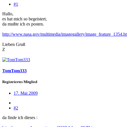
#1
Hallo,
es hat mich so begeistert,
da mußte ich es posten.
http://www.nasa.gov/multimedia/imagegallery/image_feature_1354.h
Lieben Gruß
Z
TomTom333
Registriertes Mitglied
17. Mai 2009
#2
da finde ich dieses :