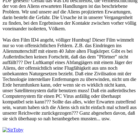
PDF gelesen? Genau das was Du beschreibst, die vermenschlichung
der von den Aliens erwarteten Handlungen ist das beschriebene
Problem. Wir und unsere auf die Aliens projizierten Erwartungen,
darin besteht die Gefahr. Die Ursache ist in unserer Vergangenheit
zu finden, bei den Ergebnissen der Kontakte zwischen vorher völlig
voneinander isolierten, Völkern.
Was den Film ID4 angeht, völliger Humbug! Dieser Film wimmelt
nur so von offensichtlichen Fehlern. Z.B. das Eindringen ins
Alienmutterschiff mit einem 40 Jahre alten Flugkörper. Gibt es bei
Außerirdischen keinen Fortschritt, daß das dem "Pförtner" nicht
auffällt??? Der Luftkampf eines Abfangjägers mit einem Jäger der
Aliens, der offensichtlich seine Flugfähigkeit aus uns noch
unbekannten Naturgesetzen bezieht. Daß eine Zivilisation mit der
Technologie interstellare Entfernungen zu überwinden, nicht um die
Erde herumfunken kann, oder wenn sie es wirklich nicht kann,
unser Satellitensystem dafür benutzen muss! Daß ein außerirdisches
Computersystem für einen PC Virus anfällig oder überhaupt
kompatibel sein kann??? Sollte das alles, wider Erwarten zutreffend
sein, warum haben sich die Aliens sich nicht einfach mal schnell aus
unserer Reichweite zurückgezogen??? Ganz abgesehen davon, daß
sie sich überhaup so nah heranbegeben mussten... usw.