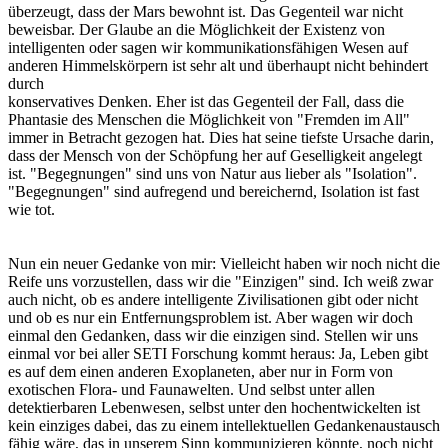
überzeugt, dass der Mars bewohnt ist. Das Gegenteil war nicht
beweisbar. Der Glaube an die Möglichkeit der Existenz von
intelligenten oder sagen wir kommunikationsfähigen Wesen auf
anderen Himmelskörpern ist sehr alt und überhaupt nicht behindert
durch
konservatives Denken. Eher ist das Gegenteil der Fall, dass die
Phantasie des Menschen die Möglichkeit von "Fremden im All"
immer in Betracht gezogen hat. Dies hat seine tiefste Ursache darin,
dass der Mensch von der Schöpfung her auf Geselligkeit angelegt
ist. "Begegnungen" sind uns von Natur aus lieber als "Isolation".
"Begegnungen" sind aufregend und bereichernd, Isolation ist fast
wie tot.
Nun ein neuer Gedanke von mir: Vielleicht haben wir noch nicht die
Reife uns vorzustellen, dass wir die "Einzigen" sind. Ich weiß zwar
auch nicht, ob es andere intelligente Zivilisationen gibt oder nicht
und ob es nur ein Entfernungsproblem ist. Aber wagen wir doch
einmal den Gedanken, dass wir die einzigen sind. Stellen wir uns
einmal vor bei aller SETI Forschung kommt heraus: Ja, Leben gibt
es auf dem einen anderen Exoplaneten, aber nur in Form von
exotischen Flora- und Faunawelten. Und selbst unter allen
detektierbaren Lebenwesen, selbst unter den hochentwickelten ist
kein einziges dabei, das zu einem intellektuellen Gedankenaustausch
fähig wäre, das in unserem Sinn kommunizieren könnte, noch nicht