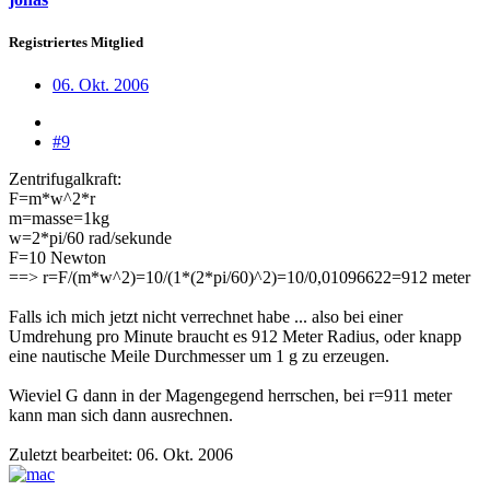
Registriertes Mitglied
06. Okt. 2006
#9
Zentrifugalkraft:
F=m*w^2*r
m=masse=1kg
w=2*pi/60 rad/sekunde
F=10 Newton
==> r=F/(m*w^2)=10/(1*(2*pi/60)^2)=10/0,01096622=912 meter
Falls ich mich jetzt nicht verrechnet habe ... also bei einer
Umdrehung pro Minute braucht es 912 Meter Radius, oder knapp
eine nautische Meile Durchmesser um 1 g zu erzeugen.
Wieviel G dann in der Magengegend herrschen, bei r=911 meter
kann man sich dann ausrechnen.
Zuletzt bearbeitet:
06. Okt. 2006