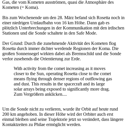
Gas, die vom Kometen ausströmen, quasi die Atmosphäre des
Kometen (= Koma).
Bis zum Wochenende um den 28. März befand sich Rosetta noch in
einer niedrigen Umlaufbahn von 16 km Höhe. Dann gab es
plötzlich Unterbrechungen in der Kommunikation mit den irdischen
Stationen und die Sonde schaltete in den Safe Mode.
Der Grund: Durch die zunehmende Aktivität des Kometen flog
Rosetta durch immer dichter werdende Regionen der Koma. Die
großen Sonnensegel wirkten dabei als Bremsschild und die Sonde
verlor zusehends die Orientierung zur Erde.
With activity from the comet increasing as it moves
closer to the Sun, operating Rosetta close to the comet
means flying through denser regions of outflowing gas
and dust. This results in the spacecraft and its large
solar arrays being exposed to significantly more drag.
Zum Vergrößern anklicken....
Um die Sonde nicht zu verlieren, wurde ihr Orbit auf heute rund
200 km angehoben. In dieser Höhe wird der Orbiter auch erst
einmal bleiben und seine Trajektorie jetzt so verändert, dass längere
Kontaktzeiten zu Philae ermöglicht werden.