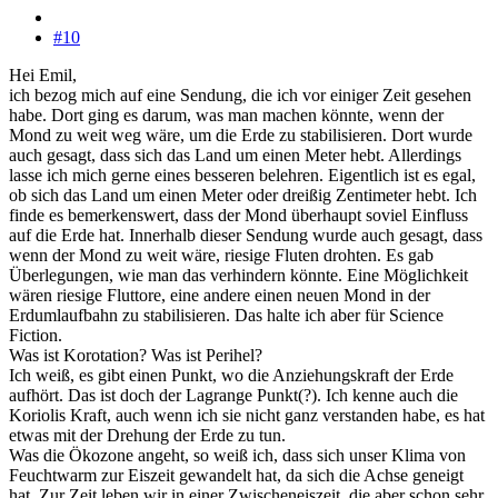
#10
Hei Emil,
ich bezog mich auf eine Sendung, die ich vor einiger Zeit gesehen
habe. Dort ging es darum, was man machen könnte, wenn der
Mond zu weit weg wäre, um die Erde zu stabilisieren. Dort wurde
auch gesagt, dass sich das Land um einen Meter hebt. Allerdings
lasse ich mich gerne eines besseren belehren. Eigentlich ist es egal,
ob sich das Land um einen Meter oder dreißig Zentimeter hebt. Ich
finde es bemerkenswert, dass der Mond überhaupt soviel Einfluss
auf die Erde hat. Innerhalb dieser Sendung wurde auch gesagt, dass
wenn der Mond zu weit wäre, riesige Fluten drohten. Es gab
Überlegungen, wie man das verhindern könnte. Eine Möglichkeit
wären riesige Fluttore, eine andere einen neuen Mond in der
Erdumlaufbahn zu stabilisieren. Das halte ich aber für Science
Fiction.
Was ist Korotation? Was ist Perihel?
Ich weiß, es gibt einen Punkt, wo die Anziehungskraft der Erde
aufhört. Das ist doch der Lagrange Punkt(?). Ich kenne auch die
Koriolis Kraft, auch wenn ich sie nicht ganz verstanden habe, es hat
etwas mit der Drehung der Erde zu tun.
Was die Ökozone angeht, so weiß ich, dass sich unser Klima von
Feuchtwarm zur Eiszeit gewandelt hat, da sich die Achse geneigt
hat. Zur Zeit leben wir in einer Zwischeneiszeit, die aber schon sehr