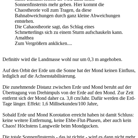
Sonnenfinsternis mehr geben. Hier kommt die
Chaostheorie voll zum Tragen, da diese
Bahnabweichungen durch ganz kleine Abweichungen
entstehen.
Die Cahaostheorie sagt, das Schlag eines
Schmetterlings sich zu einem Sturm aufschaukeln kann.
Amalthea
Zum Vergrößern anklicken....
Definitiv wird die Landmasse wohl nur um 0,3 m angehoben.
Auf den Orbit der Erde um die Sonne hat der Mond keinen Einfluss,
lediglich auf die Achsenstabilisierung.
Die zunehmende Distanz zwischen Erde und Mond beruht auf der
Übertragung von Drehimpuls von der Erde auf den Mond. Zur Zeit
entfernt sich der Mond daher ca. 3,8 cm/Jahr. Dafür werden die Erd-
Tage länger. Effekt: 1,6 Millisekunden/100 Jahre,
Sobald Erde und Mond Korotation erreicht haben ist damit Schluss:
keine weitere Entfernung, keine Ebbe-Flut-Phasen, aber auch kein
Chaos! Höchstens Langweile beim Mondgucken.
Die totale Sonnenfinsternis - das ist richtig - wird es dann nicht mehr