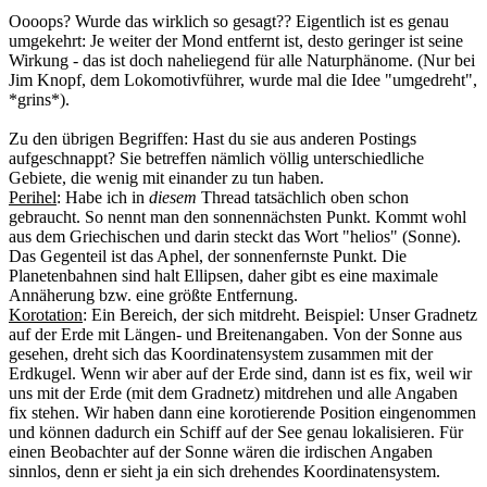
Oooops? Wurde das wirklich so gesagt?? Eigentlich ist es genau
umgekehrt: Je weiter der Mond entfernt ist, desto geringer ist seine
Wirkung - das ist doch naheliegend für alle Naturphänome. (Nur bei
Jim Knopf, dem Lokomotivführer, wurde mal die Idee "umgedreht",
*grins*).
Zu den übrigen Begriffen: Hast du sie aus anderen Postings
aufgeschnappt? Sie betreffen nämlich völlig unterschiedliche
Gebiete, die wenig mit einander zu tun haben.
Perihel
: Habe ich in
diesem
Thread tatsächlich oben schon
gebraucht. So nennt man den sonnennächsten Punkt. Kommt wohl
aus dem Griechischen und darin steckt das Wort "helios" (Sonne).
Das Gegenteil ist das Aphel, der sonnenfernste Punkt. Die
Planetenbahnen sind halt Ellipsen, daher gibt es eine maximale
Annäherung bzw. eine größte Entfernung.
Korotation
: Ein Bereich, der sich mitdreht. Beispiel: Unser Gradnetz
auf der Erde mit Längen- und Breitenangaben. Von der Sonne aus
gesehen, dreht sich das Koordinatensystem zusammen mit der
Erdkugel. Wenn wir aber auf der Erde sind, dann ist es fix, weil wir
uns mit der Erde (mit dem Gradnetz) mitdrehen und alle Angaben
fix stehen. Wir haben dann eine korotierende Position eingenommen
und können dadurch ein Schiff auf der See genau lokalisieren. Für
einen Beobachter auf der Sonne wären die irdischen Angaben
sinnlos, denn er sieht ja ein sich drehendes Koordinatensystem.