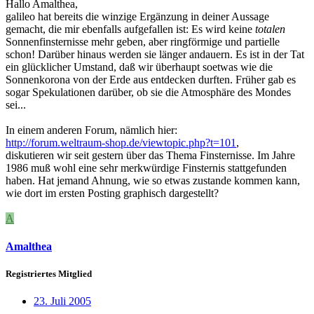
Hallo Amalthea,
galileo hat bereits die winzige Ergänzung in deiner Aussage
gemacht, die mir ebenfalls aufgefallen ist: Es wird keine
totalen
Sonnenfinsternisse mehr geben, aber ringförmige und partielle
schon! Darüber hinaus werden sie länger andauern. Es ist in der Tat
ein glücklicher Umstand, daß wir überhaupt soetwas wie die
Sonnenkorona von der Erde aus entdecken durften. Früher gab es
sogar Spekulationen darüber, ob sie die Atmosphäre des Mondes
sei...
In einem anderen Forum, nämlich hier:
http://forum.weltraum-shop.de/viewtopic.php?t=101
,
diskutieren wir seit gestern über das Thema Finsternisse. Im Jahre
1986 muß wohl eine sehr merkwürdige Finsternis stattgefunden
haben. Hat jemand Ahnung, wie so etwas zustande kommen kann,
wie dort im ersten Posting graphisch dargestellt?
A
Amalthea
Registriertes Mitglied
23. Juli 2005