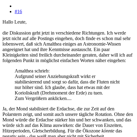
#16
Hallo Leute,
die Diskussion geht jetzt in verschiedene Richtungen. Ich werde
jetzt nicht auf alle Postings eingehen, doch finde es schon mal sehr
lobenswert, daß sich Amalthea einiges an Astronomie-Wissen
angeeignet hat und ihre Kenntnisse austauscht. Ein paar
Kleinigkeiten sind freilich durcheinander geraten, daher will ich auf
folgenden Punkt in möglichst einfachen Worten näher eingehen:
Amalthea schrieb:
Aufgrund seiner Anziehungskraft wirkt er
stabiliesierend und sorgt so dafür, dass die Fluten nicht
nur höher sind. Ich glaube, dass hat etwas mit der
Korioliskraft (Drehmoment der Erde) zu tuen.
Zum Vergrößern anklicken....
Ja, der Mond stabilisiert die Erdachse, die zur Zeit auf den
Polarstern zeigt, und somit auch unsere tägliche Rotation. Ohne den
Mond würde die Erdachse stärker hin und her schwanken, und das
würde sich auf das Klima auswirken: die Dauer von Eiszeiten,
Hitzeperioden, Gletscherbildung. Für die Ökozone
könnte
das
negativ sein - das weiß man aber nicht mit Sicherheit.