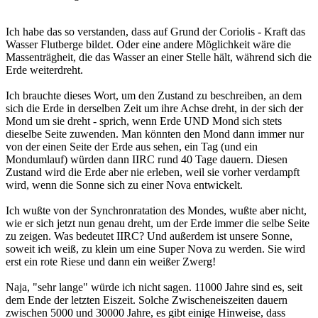
Ich habe das so verstanden, dass auf Grund der Coriolis - Kraft das
Wasser Flutberge bildet. Oder eine andere Möglichkeit wäre die
Massenträgheit, die das Wasser an einer Stelle hält, während sich die
Erde weiterdreht.
Ich brauchte dieses Wort, um den Zustand zu beschreiben, an dem
sich die Erde in derselben Zeit um ihre Achse dreht, in der sich der
Mond um sie dreht - sprich, wenn Erde UND Mond sich stets
dieselbe Seite zuwenden. Man könnten den Mond dann immer nur
von der einen Seite der Erde aus sehen, ein Tag (und ein
Mondumlauf) würden dann IIRC rund 40 Tage dauern. Diesen
Zustand wird die Erde aber nie erleben, weil sie vorher verdampft
wird, wenn die Sonne sich zu einer Nova entwickelt.
Ich wußte von der Synchronratation des Mondes, wußte aber nicht,
wie er sich jetzt nun genau dreht, um der Erde immer die selbe Seite
zu zeigen. Was bedeutet IIRC? Und außerdem ist unsere Sonne,
soweit ich weiß, zu klein um eine Super Nova zu werden. Sie wird
erst ein rote Riese und dann ein weißer Zwerg!
Naja, "sehr lange" würde ich nicht sagen. 11000 Jahre sind es, seit
dem Ende der letzten Eiszeit. Solche Zwischeneiszeiten dauern
zwischen 5000 und 30000 Jahre, es gibt einige Hinweise, dass