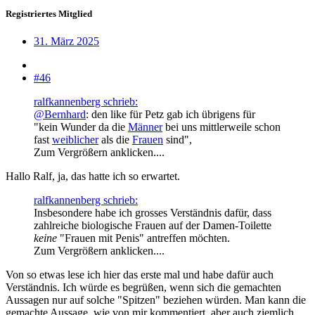
Registriertes Mitglied
31. März 2025
#46
ralfkannenberg schrieb:
@Bernhard
: den like für Petz gab ich übrigens für
"kein Wunder da die
Männer
bei uns mittlerweile schon
fast
weiblicher
als die
Frauen
sind",
Zum Vergrößern anklicken....
Hallo Ralf, ja, das hatte ich so erwartet.
ralfkannenberg schrieb:
Insbesondere habe ich grosses Verständnis dafür, dass
zahlreiche biologische Frauen auf der Damen-Toilette
keine
"Frauen mit Penis" antreffen möchten.
Zum Vergrößern anklicken....
Von so etwas lese ich hier das erste mal und habe dafür auch
Verständnis. Ich würde es begrüßen, wenn sich die gemachten
Aussagen nur auf solche "Spitzen" beziehen würden. Man kann die
gemachte Aussage, wie von mir kommentiert, aber auch ziemlich