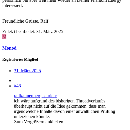
persönlich bin aber weit mehr wieder an Deiner Phantom Energy
interessiert.
Freundliche Grüsse, Ralf
Zuletzt bearbeitet:
31. März 2025
M
Monod
Registriertes Mitglied
31. März 2025
#48
ralfkannenberg schrieb:
ich wäre aufgrund des bisherigen Threadverlaufes
überhaupt nicht auf die Idee gekommen, dass man
irgendwelche Inhalte davon einer anwaltlichen Prüfung
unterziehen könnte.
Zum Vergrößern anklicken....