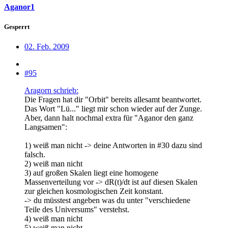
Aganor1
Gesperrt
02. Feb. 2009
#95
Aragorn schrieb:
Die Fragen hat dir "Orbit" bereits allesamt beantwortet.
Das Wort "Lü..." liegt mir schon wieder auf der Zunge.
Aber, dann halt nochmal extra für "Aganor den ganz
Langsamen":
1) weiß man nicht -> deine Antworten in #30 dazu sind
falsch.
2) weiß man nicht
3) auf großen Skalen liegt eine homogene
Massenverteilung vor -> dR(t)/dt ist auf diesen Skalen
zur gleichen kosmologischen Zeit konstant.
-> du müsstest angeben was du unter "verschiedene
Teile des Universums" verstehst.
4) weiß man nicht
5) weiß man nicht