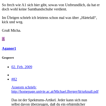
So frech wie A1 sich hier gibt, sowas von Unfreundlich, da hat er
doch wohl keine Samthandschuhe verdient.
Im Übrigen schrieb ich letztens schon mal was über „Härtefall“,
kick und weg.
Gruß Micha.
A
Aganor1
Gesperrt
02. Feb. 2009
#82
Aragorn schrieb:
http://homepage.univie.ac.at/Michael.Berger/lit/urknall.pdf
Das ist der Spektrums-Artikel. Jeder kann sich nun
selbst davon überzeugen, daß du ein erbärmlicher