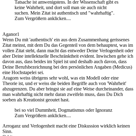
Tatsache ist amwenigstens. In der Wissenschaft gibt es
keine Wahrheit, und dort soll man sie auch nicht
suchen. Mein Zitat ist authentisch und "wahrhaftig".
Zum Vergrößern anklicken....
Aganor1
Wenn Du mit 'authentisch' ein aus dem Zusammenhang gerissenes
Zitat meinst, mit dem Du das Gegenteil von dem behauptest, was im
vollen Zitat steht, dann macht das entweder Deine Verlogenheit oder
aber Deine intellektuelle Beschränktheit evident. Inwischen gehe ich
davon aus, dass beides im Spiel ist und deshalb auch davon, dass
Deine Berufsbezeichnung bei den persönlichen Angaben (Medicus)
eine Hochstapelei sei.
Aragorn weiss übrigens sehr wohl, was ein Modell oder eine
Theorie ist, und er weiss die beiden Begriffe auch von 'Wahrheit'
abzugrenzen. Du aber bringst sie auf eine Weise durcheinander, dass
man wahrhaftig nicht mehr daran zweifeln muss, dass Du Dich
soeben als Kreationist geoutet hast.
bei so viel Dummheit, Dogmatismus oder Ignoranz
Zum Vergrößern anklicken....
Arroganz und Verlogenheit macht eine Diskussion wirklich keinen
Sinn.