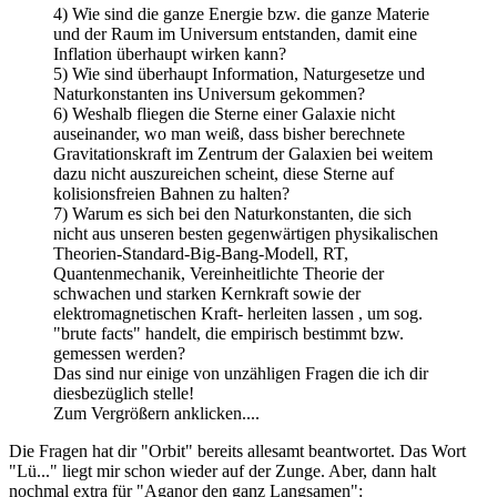
4) Wie sind die ganze Energie bzw. die ganze Materie
und der Raum im Universum entstanden, damit eine
Inflation überhaupt wirken kann?
5) Wie sind überhaupt Information, Naturgesetze und
Naturkonstanten ins Universum gekommen?
6) Weshalb fliegen die Sterne einer Galaxie nicht
auseinander, wo man weiß, dass bisher berechnete
Gravitationskraft im Zentrum der Galaxien bei weitem
dazu nicht auszureichen scheint, diese Sterne auf
kolisionsfreien Bahnen zu halten?
7) Warum es sich bei den Naturkonstanten, die sich
nicht aus unseren besten gegenwärtigen physikalischen
Theorien-Standard-Big-Bang-Modell, RT,
Quantenmechanik, Vereinheitlichte Theorie der
schwachen und starken Kernkraft sowie der
elektromagnetischen Kraft- herleiten lassen , um sog.
"brute facts" handelt, die empirisch bestimmt bzw.
gemessen werden?
Das sind nur einige von unzähligen Fragen die ich dir
diesbezüglich stelle!
Zum Vergrößern anklicken....
Die Fragen hat dir "Orbit" bereits allesamt beantwortet. Das Wort
"Lü..." liegt mir schon wieder auf der Zunge. Aber, dann halt
nochmal extra für "Aganor den ganz Langsamen":