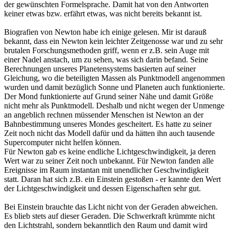
der gewünschten Formelsprache. Damit hat von den Antworten
keiner etwas bzw. erfährt etwas, was nicht bereits bekannt ist.
Biografien von Newton habe ich einige gelesen. Mir ist darauß
bekannt, dass ein Newton kein leichter Zeitgenosse war und zu sehr
brutalen Forschungsmethoden griff, wenn er z.B. sein Auge mit
einer Nadel anstach, um zu sehen, was sich darin befand. Seine
Berechnungen unseres Planetensystems basierten auf seiner
Gleichung, wo die beteiligten Massen als Punktmodell angenommen
wurden und damit bezüglich Sonne und Planeten auch funktionierte.
Der Mond funktionierte auf Grund seiner Nähe und damit Größe
nicht mehr als Punktmodell. Deshalb und nicht wegen der Unmenge
an angeblich rechnen müssender Menschen ist Newton an der
Bahnbestimmung unseres Mondes gescheitert. Es hatte zu seiner
Zeit noch nicht das Modell dafür und da hätten ihn auch tausende
Supercomputer nicht helfen können.
Für Newton gab es keine endliche Lichtgeschwindigkeit, ja deren
Wert war zu seiner Zeit noch unbekannt. Für Newton fanden alle
Ereignisse im Raum instantan mit unendlicher Geschwindigkeit
statt. Daran hat sich z.B. ein Einstein gestoßen - er kannte den Wert
der Lichtgeschwindigkeit und dessen Eigenschaften sehr gut.
Bei Einstein brauchte das Licht nicht von der Geraden abweichen.
Es blieb stets auf dieser Geraden. Die Schwerkraft krümmte nicht
den Lichtstrahl, sondern bekanntlich den Raum und damit wird