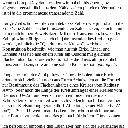
wenn schon pi-Day dann wollen wir mal ein bisschen ganz
allgemeinverständlich aus dem Nähkästchen plaudern. Vermutlich
ist pi ja die prominenteste transzendente Zahl.
Lange Zeit schon wurde vermutet, dass Zahlen wie pi und auch die
Euler'sche Zahl e solche transzendenten Zahlen seien, jedoch kannte
man noch keinen Beweis dazu. Mit dem Transzendenzbeweis der
Zahl pi würde übrigens auch ein jahrtausende-altes Probem gelöst
werden, nämlich die "Quadratur des Kreises", welche eine
Konstruktion beschreibt, wie man nur mit Zirke, Lineal und
Einheits-Maßstab aus einem Kreis ein Quadrat mit gleichem
Flächeninhalt konstruieren kann. Sollte die Kreiszahl pi nämlich
transzendent sein, so wäre eine solche Konstruktion
unmöglich
.
Fangen wir mit der Zahl pi bzw. "π" an: die Laien unter Euch
erinnern sich vielleicht noch aus Euren Schulzeiten an die Formel
zur Bestimmung des Flächeninhaltes eines Kreises vom Radius r:
A=πr², oder auch die Länge des Kreisumfanges eines Kreises vom
Radius r: U=2πr, und wer sich noch ein bisschen mehr als
Schulzeiten zurückerinnert wird sich vielleicht noch daran erinnern,
dass der Kreisumfang gerade die 1.Ableitung seiner Fläche ist: A' =
(πr²)' = 2πr = U; wenn man das kennt braucht man sich nur noch
eine Formel zu merken und das gilt auch für höhere Dimensionen.
Ich persönlich empfehle den Laien aber nur, sich die Kreisfläche als