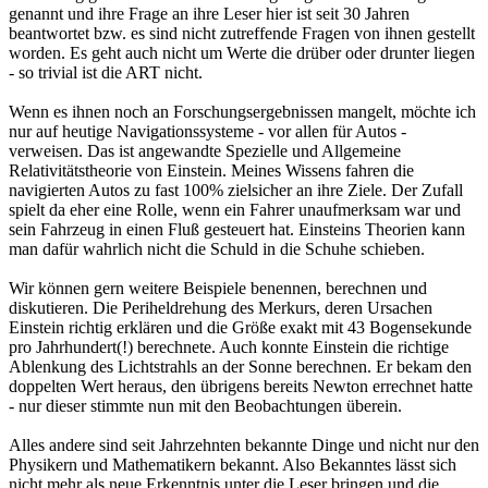
genannt und ihre Frage an ihre Leser hier ist seit 30 Jahren
beantwortet bzw. es sind nicht zutreffende Fragen von ihnen gestellt
worden. Es geht auch nicht um Werte die drüber oder drunter liegen
- so trivial ist die ART nicht.
Wenn es ihnen noch an Forschungsergebnissen mangelt, möchte ich
nur auf heutige Navigationssysteme - vor allen für Autos -
verweisen. Das ist angewandte Spezielle und Allgemeine
Relativitätstheorie von Einstein. Meines Wissens fahren die
navigierten Autos zu fast 100% zielsicher an ihre Ziele. Der Zufall
spielt da eher eine Rolle, wenn ein Fahrer unaufmerksam war und
sein Fahrzeug in einen Fluß gesteuert hat. Einsteins Theorien kann
man dafür wahrlich nicht die Schuld in die Schuhe schieben.
Wir können gern weitere Beispiele benennen, berechnen und
diskutieren. Die Periheldrehung des Merkurs, deren Ursachen
Einstein richtig erklären und die Größe exakt mit 43 Bogensekunde
pro Jahrhundert(!) berechnete. Auch konnte Einstein die richtige
Ablenkung des Lichtstrahls an der Sonne berechnen. Er bekam den
doppelten Wert heraus, den übrigens bereits Newton errechnet hatte
- nur dieser stimmte nun mit den Beobachtungen überein.
Alles andere sind seit Jahrzehnten bekannte Dinge und nicht nur den
Physikern und Mathematikern bekannt. Also Bekanntes lässt sich
nicht mehr als neue Erkenntnis unter die Leser bringen und die