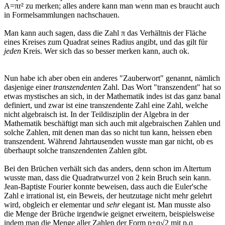
A=πr² zu merken; alles andere kann man wenn man es braucht auch
in Formelsammlungen nachschauen.
Man kann auch sagen, dass die Zahl π das Verhältnis der Fläche
eines Kreises zum Quadrat seines Radius angibt, und das gilt für
jeden
Kreis. Wer sich das so besser merken kann, auch ok.
Nun habe ich aber oben ein anderes "Zauberwort" genannt, nämlich
dasjenige einer
transzendenten
Zahl. Das Wort "transzendent" hat so
etwas mystisches an sich, in der Mathematik indes ist das ganz banal
definiert, und zwar ist eine transzendente Zahl eine Zahl, welche
nicht algebraisch ist. In der Teildisziplin der Algebra in der
Mathematik beschäftigt man sich auch mit algebraischen Zahlen und
solche Zahlen, mit denen man das so nicht tun kann, heissen eben
transzendent. Während Jahrtausenden wusste man gar nicht, ob es
überhaupt solche transzendenten Zahlen gibt.
Bei den Brüchen verhält sich das anders, denn schon im Altertum
wusste man, dass die Quadratwurzel von 2 kein Bruch sein kann.
Jean-Baptiste Fourier konnte beweisen, dass auch die Euler'sche
Zahl e irrational ist, ein Beweis, der heutzutage nicht mehr gelehrt
wird, obgleich er elementar und
sehr
elegant ist. Man musste also
die Menge der Brüche irgendwie geignet erweitern, beispielsweise
indem man die Menge aller Zahlen der Form p+q√2 mit p,q