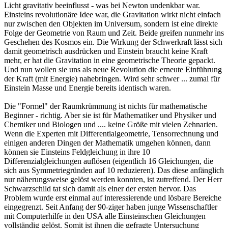
Licht gravitativ beeinflusst - was bei Newton undenkbar war.
Einsteins revolutionäre Idee war, die Gravitation wirkt nicht einfach
nur zwischen den Objekten im Universum, sondern ist eine direkte
Folge der Geometrie von Raum und Zeit. Beide greifen nunmehr ins
Geschehen des Kosmos ein. Die Wirkung der Schwerkraft lässt sich
damit geometrisch ausdrücken und Einstein braucht keine Kraft
mehr, er hat die Gravitation in eine geometrische Theorie gepackt.
Und nun wollen sie uns als neue Revolution die erneute Einführung
der Kraft (mit Energie) nahebringen. Wird sehr schwer ... zumal für
Einstein Masse und Energie bereits identisch waren.
Die "Formel" der Raumkrümmung ist nichts für mathematische
Beginner - richtig. Aber sie ist für Mathematiker und Physiker und
Chemiker und Biologen und .... keine Größe mit vielen Zehnarien.
Wenn die Experten mit Differentialgeometrie, Tensorrechnung und
einigen anderen Dingen der Mathematik umgehen können, dann
können sie Einsteins Feldgleichung in ihre 10
Differenzialgleichungen auflösen (eigentlich 16 Gleichungen, die
sich aus Symmetriegründen auf 10 reduzieren). Das diese anfänglich
nur näherungsweise gelöst werden konnten, ist zutreffend. Der Herr
Schwarzschild tat sich damit als einer der ersten hervor. Das
Problem wurde erst einmal auf interessierende und lösbare Bereiche
eingegrenzt. Seit Anfang der 90-ziger haben junge Wissenschaftler
mit Computerhilfe in den USA alle Einsteinschen Gleichungen
vollständig gelöst. Somit ist ihnen die gefragte Untersuchung