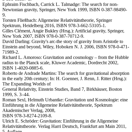
Ephraim Fischbach, Carrick L. Talmadge: The search for non-
Newtonian gravity, Springer, New York 1999, ISBN 0-387-98490-
9.
Torsten Fließbach: Allgemeine Relativitätstheorie, Springer
Spektrum, Heidelberg 2016, ISBN 978-3-662-53105-1.
Gilles Clément, Angie Bukley (Hrsg.): Artificial gravity, Springer,
New York 2007, ISBN 978-0-387-70712-9.
David Darling: Gravity's arc-the story of gravity from Aristotle to
Einstein and beyond, Wiley, Hoboken N. J. 2006, ISBN 978-0-471-
71989-2.
Richard L. Amoroso: Gravitation and cosmology – from the Hubble
radius to the Planck scale, Kluwer Academic, Dordrecht 2002,
ISBN 1-4020-0885-6.
Roberto de Andrade Martins: The search for gravitational absorption
in the early 20th century; In: H. Goenner, J. Renn, J. Ritter (Hrsg.):
The Expanding Worlds of
General Relativity, Einstein Studies, Band 7, Birkhäuser, Boston
1999, S. 3–44.
Roman Sexl, Helmuth Urbantke: Gravitation und Kosmologie: eine
Einführung in die Allgemeine Relativitätstheorie, Spektrum
Akademischer Verlag, 2008,
ISBN 978-3-8274-2109-8.
Ulrich E. Schröder: Gravitation: Einführung in die Allgemeine
Relativitätstheorie. Verlag Harri Deutsch, Frankfurt am Main 2011,
5. Auflage,