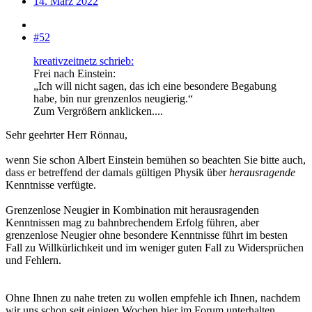
14. März 2022
#52
kreativzeitnetz schrieb:
Frei nach Einstein:
„Ich will nicht sagen, das ich eine besondere Begabung
habe, bin nur grenzenlos neugierig.“
Zum Vergrößern anklicken....
Sehr geehrter Herr Rönnau,
wenn Sie schon Albert Einstein bemühen so beachten Sie bitte auch,
dass er betreffend der damals gültigen Physik über
herausragende
Kenntnisse verfügte.
Grenzenlose Neugier in Kombination mit herausragenden
Kenntnissen mag zu bahnbrechendem Erfolg führen, aber
grenzenlose Neugier ohne besondere Kenntnisse führt im besten
Fall zu Willkürlichkeit und im weniger guten Fall zu Widersprüchen
und Fehlern.
Ohne Ihnen zu nahe treten zu wollen empfehle ich Ihnen, nachdem
wir uns schon seit einigen Wochen hier im Forum unterhalten