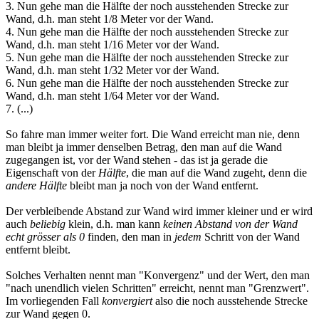
3. Nun gehe man die Hälfte der noch ausstehenden Strecke zur
Wand, d.h. man steht 1/8 Meter vor der Wand.
4. Nun gehe man die Hälfte der noch ausstehenden Strecke zur
Wand, d.h. man steht 1/16 Meter vor der Wand.
5. Nun gehe man die Hälfte der noch ausstehenden Strecke zur
Wand, d.h. man steht 1/32 Meter vor der Wand.
6. Nun gehe man die Hälfte der noch ausstehenden Strecke zur
Wand, d.h. man steht 1/64 Meter vor der Wand.
7. (...)
So fahre man immer weiter fort. Die Wand erreicht man nie, denn
man bleibt ja immer denselben Betrag, den man auf die Wand
zugegangen ist, vor der Wand stehen - das ist ja gerade die
Eigenschaft von der
Hälfte
, die man auf die Wand zugeht, denn die
andere Hälfte
bleibt man ja noch von der Wand entfernt.
Der verbleibende Abstand zur Wand wird immer kleiner und er wird
auch
beliebig
klein, d.h. man kann
keinen Abstand von der Wand
echt grösser als 0
finden, den man in
jedem
Schritt von der Wand
entfernt bleibt.
Solches Verhalten nennt man "Konvergenz" und der Wert, den man
"nach unendlich vielen Schritten" erreicht, nennt man "Grenzwert".
Im vorliegenden Fall
konvergiert
also die noch ausstehende Strecke
zur Wand gegen 0.