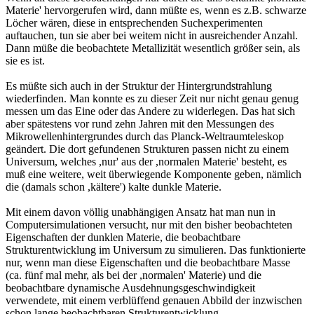
Materie' hervorgerufen wird, dann müßte es, wenn es z.B. schwarze
Löcher wären, diese in entsprechenden Suchexperimenten
auftauchen, tun sie aber bei weitem nicht in ausreichender Anzahl.
Dann müße die beobachtete Metallizität wesentlich größer sein, als
sie es ist.
Es müßte sich auch in der Struktur der Hintergrundstrahlung
wiederfinden. Man konnte es zu dieser Zeit nur nicht genau genug
messen um das Eine oder das Andere zu widerlegen. Das hat sich
aber spätestens vor rund zehn Jahren mit den Messungen des
Mikrowellenhintergrundes durch das Planck-Weltraumteleskop
geändert. Die dort gefundenen Strukturen passen nicht zu einem
Universum, welches ,nur' aus der ,normalen Materie' besteht, es
muß eine weitere, weit überwiegende Komponente geben, nämlich
die (damals schon ,kältere') kalte dunkle Materie.
Mit einem davon völlig unabhängigen Ansatz hat man nun in
Computersimulationen versucht, nur mit den bisher beobachteten
Eigenschaften der dunklen Materie, die beobachtbare
Strukturentwicklung im Universum zu simulieren. Das funktionierte
nur, wenn man diese Eigenschaften und die beobachtbare Masse
(ca. fünf mal mehr, als bei der ,normalen' Materie) und die
beobachtbare dynamische Ausdehnungsgeschwindigkeit
verwendete, mit einem verblüffend genauen Abbild der inzwischen
schon lange beobachtbaren Strukturentwicklung.