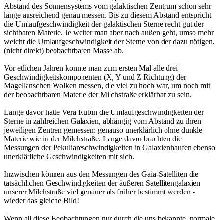
Abstand des Sonnensystems vom galaktischen Zentrum schon sehr
lange ausreichend genau messen. Bis zu diesem Abstand entspricht
die Umlaufgeschwindigkeit der galaktischen Sterne recht gut der
sichtbaren Materie. Je weiter man aber nach außen geht, umso mehr
weicht die Umlaufgeschwindigkeit der Sterne von der dazu nötigen,
(nicht direkt) beobachtbaren Masse ab.
Vor etlichen Jahren konnte man zum ersten Mal alle drei
Geschwindigkeitskomponenten (X, Y und Z Richtung) der
Magellanschen Wolken messen, die viel zu hoch war, um noch mit
der beobachtbaren Materie der Milchstraße erklärbar zu sein.
Lange davor hatte Vera Rubin die Umlaufgeschwindigkeiten der
Sterne in zahlreichen Galaxien, abhängig vom Abstand zu ihren
jeweiligen Zentren gemessen: genauso unerklärlich ohne dunkle
Materie wie in der Milchstraße. Lange davor brachten die
Messungen der Pekuliareschwindigkeiten in Galaxienhaufen ebenso
unerklärliche Geschwindigkeiten mit sich.
Inzwischen können aus den Messungen des Gaia-Satelliten die
tatsächlichen Geschwindigkeiten der äußeren Satellitengalaxien
unserer Milchstraße viel genauer als früher bestimmt werden -
wieder das gleiche Bild!
Wenn all diese Beobachtungen nur durch die uns bekannte ,normale