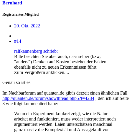
Bernhard
Registriertes Mitglied
20. Okt. 2022
#14
ralfkannenberg schrieb:
Bitte beachten Sie aber auch, dass selber (bzw,
"anders") Denken auf Kosten bestehender Fakten
ebenfalls nicht zu neuen Erkenntnissen führt.
Zum Vergrößern anklicken....
Genau so ist es.
Im Nachbarforum auf quanten.de gibt's derzeit einen ähnlichen Fall
http://quanten.de/forum/showthread.php5?t=4234
, den ich auf Seite
3 wie folgt kommentiert habe:
Wenn ein Experiment konkret zeigt, wie die Natur
arbeitet und funktioniert, muss weder interpretiert noch
argumentiert werden. Laien unterschätzen manchmal
ganz massiv die Komplexität und Aussagekraft von