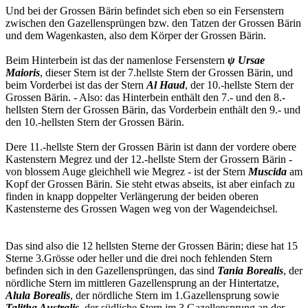
Und bei der Grossen Bärin befindet sich eben so ein Fersenstern
zwischen den Gazellensprüngen bzw. den Tatzen der Grossen Bärin
und dem Wagenkasten, also dem Körper der Grossen Bärin.
Beim Hinterbein ist das der namenlose Fersenstern
ψ Ursae
Maioris
, dieser Stern ist der 7.hellste Stern der Grossen Bärin, und
beim Vorderbei ist das der Stern
Al Haud
, der 10.-hellste Stern der
Grossen Bärin. - Also: das Hinterbein enthält den 7.- und den 8.-
hellsten Stern der Grossen Bärin, das Vorderbein enthält den 9.- und
den 10.-hellsten Stern der Grossen Bärin.
Dere 11.-hellste Stern der Grossen Bärin ist dann der vordere obere
Kastenstern Megrez und der 12.-hellste Stern der Grossern Bärin -
von blossem Auge gleichhell wie Megrez - ist der Stern
Muscida
am
Kopf der Grossen Bärin. Sie steht etwas abseits, ist aber einfach zu
finden in knapp doppelter Verlängerung der beiden oberen
Kastensterne des Grossen Wagen weg von der Wagendeichsel.
Das sind also die 12 hellsten Sterne der Grossen Bärin; diese hat 15
Sterne 3.Grösse oder heller und die drei noch fehlenden Stern
befinden sich in den Gazellensprüngen, das sind
Tania Borealis
, der
nördliche Stern im mittleren Gazellensprung an der Hintertatze,
Alula Borealis
, der nördliche Stern im 1.Gazellensprung sowie
Talitha Australis
, der südliche Stern im 3.Gazellensprung an der