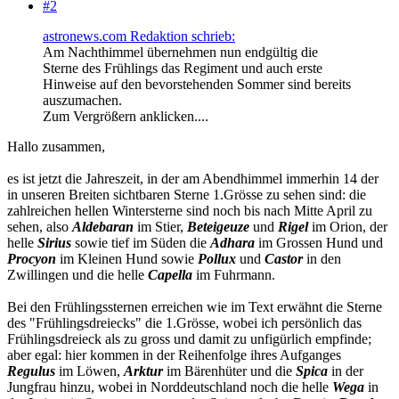
#2
astronews.com Redaktion schrieb:
Am Nachthimmel übernehmen nun endgültig die
Sterne des Frühlings das Regiment und auch erste
Hinweise auf den bevorstehenden Sommer sind bereits
auszumachen.
Zum Vergrößern anklicken....
Hallo zusammen,
es ist jetzt die Jahreszeit, in der am Abendhimmel immerhin 14 der
in unseren Breiten sichtbaren Sterne 1.Grösse zu sehen sind: die
zahlreichen hellen Wintersterne sind noch bis nach Mitte April zu
sehen, also
Aldebaran
im Stier,
Beteigeuze
und
Rigel
im Orion, der
helle
Sirius
sowie tief im Süden die
Adhara
im Grossen Hund und
Procyon
im Kleinen Hund sowie
Pollux
und
Castor
in den
Zwillingen und die helle
Capella
im Fuhrmann.
Bei den Frühlingssternen erreichen wie im Text erwähnt die Sterne
des "Frühlingsdreiecks" die 1.Grösse, wobei ich persönlich das
Frühlingsdreieck als zu gross und damit zu unfigürlich empfinde;
aber egal: hier kommen in der Reihenfolge ihres Aufganges
Regulus
im Löwen,
Arktur
im Bärenhüter und die
Spica
in der
Jungfrau hinzu, wobei in Norddeutschland noch die helle
Wega
in