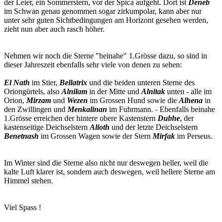
der Leier, ein Sommerstern, vor der Spica aufgeht. Dort ist
Deneb
im Schwan genau genommen sogar zirkumpolar, kann aber nur
unter sehr guten Sichtbedingungen am Horizont gesehen werden,
zieht nun aber auch rasch höher.
Nehmen wir noch die Sterne "beinahe" 1.Grösse dazu, so sind in
dieser Jahreszeit ebenfalls sehr viele von denen zu sehen:
El Nath
im Stier,
Bellatrix
und die beiden unteren Sterne des
Oriongürtels, also
Alnilam
in der Mitte und
Alnitak
unten - alle im
Orion,
Mirzam
und
Wezen
im Grossen Hund sowie die
Alhena
in
den Zwillingen und
Menkalinan
im Fuhrmann. - Ebenfalls beinahe
1.Grösse erreichen der hintere obere Kastenstern
Dubhe
, der
kastenseitige Deichselstern
Alioth
und der letzte Deichselstern
Benetnash
im Grossen Wagen sowie der Stern
Mirfak
im Perseus.
Im Winter sind die Sterne also nicht nur deswegen heller, weil die
kalte Luft klarer ist, sondern auch deswegen, weil hellere Sterne am
Himmel stehen.
Viel Spass !