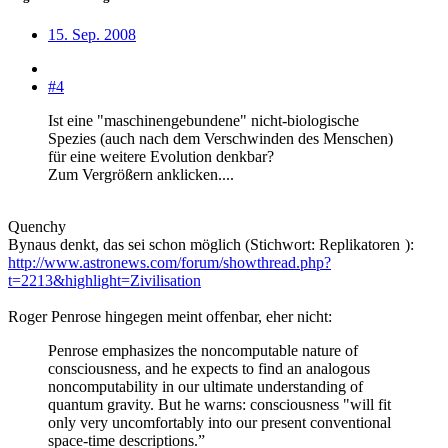
15. Sep. 2008
#4
Ist eine "maschinengebundene" nicht-biologische
Spezies (auch nach dem Verschwinden des Menschen)
für eine weitere Evolution denkbar?
Zum Vergrößern anklicken....
Quenchy
Bynaus denkt, das sei schon möglich (Stichwort: Replikatoren
):
http://www.astronews.com/forum/showthread.php?
t=2213&highlight=Zivilisation
Roger Penrose hingegen meint offenbar, eher nicht:
Penrose emphasizes the noncomputable nature of
consciousness, and he expects to find an analogous
noncomputability in our ultimate understanding of
quantum gravity. But he warns: consciousness "will fit
only very uncomfortably into our present conventional
space-time descriptions.”