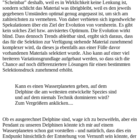
"Scheinbar" deshalb, weil es in Wirklichkeit keine Lenkung ist,
sondern schlicht das Material was übrigbleibt, weil es den jeweils
gegebenen Umständen optimal genug angepasst ist, um sich am
zahlreichsten zu vermehren. Von daher verbieten sich irgendwelche
Spekulationen über ein Ziel der Evolution von vornherein. Es gibt
kein solches Ziel bzw. anvisiertes Optimum. Die Evolution wirkt
blind. Dass dennoch Trends ableitbar sind, ergibt sich daraus, dass
das für die Selektion zur Verfügung stehende Material zunehmend
komplexer wird, da dieses ja ebenfalls aus einer Fülle davor
vorhandenen Materials selektiert wurde. Also kann auf einer viel
breiteren Variationsgrundlage aufgebaut werden, so dass sich die
Chance auf noch differenziertere Lösungen für einen bestimmten
Selektionsdruck zunehmend erhöht.
Kann es einen Wasserplaneten geben, auf dem
Delphine die am weitesten entwickelte Spezies sind
und auf dem niemals Technik dominieren wird?
Zum Vergrößern anklicken....
Ob es ausgerechnet Delphine sind, wage ich zu bezweifeln, aber ein
Pendant zu unseren Delphinen könnte ich mir auf einem
Wasserplaneten schon gut vorstellen - und natürlich, dass dies ein
Endpunkt hinsichtlich der Entstehung von Vernunft sein könnte, der