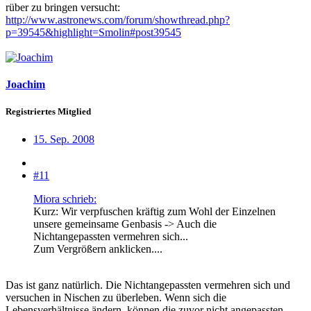
rüber zu bringen versucht:
http://www.astronews.com/forum/showthread.php?
p=39545&highlight=Smolin#post39545
Joachim
Registriertes Mitglied
15. Sep. 2008
#11
Miora schrieb:
Kurz: Wir verpfuschen kräftig zum Wohl der Einzelnen
unsere gemeinsame Genbasis -> Auch die
Nichtangepassten vermehren sich...
Zum Vergrößern anklicken....
Das ist ganz natürlich. Die Nichtangepassten vermehren sich und
versuchen in Nischen zu überleben. Wenn sich die
Lebensverhältnisse ändern, können die zuvor nicht angepassten