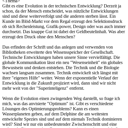
<Thema>
Gibt es eine Evolution in der technischen Entwicklung? Derzeit ja
schon, da der Mensch entscheidet, was nützliche Entwicklungen
sind und diese weiterverfolgt und die anderen sterben lässt. Ein
Kunde im Blöd-Markt vor dem Regal erzeugt den Selektionsdruck
ob sich Rechenleistung, Grafik-power, Design oder was auch immer
durchsetzt. Das knappe Gut ist dabei der Geldbeutelinhalt. Was aber
erzeugt den Druck ohne den Menschen?
Das erfinden der Schrift und das anlegen und verwenden von
Bibliotheken erweiterte den Wissensspeicher der Gesellschaft.
Technische Entwicklungen haben unsere Sinne vervielfältigt. Die
globale Kommunikation lässt ein neu "Wesenseinheit" ein globales
Bewustsein und denken entstehen. Die Technik und die Biologie
wachsen langsam zusammen. Technik entwickelt sich längst mit
ihrer "eigenen Hilfe" weiter. Wenn der exponentielle Verlauf der
Entwicklung in die Zukunft projiziert wird, dann sind wir nicht
mehr weit von der "Superinteligenz" entfernt.
Wenn die Evolution einen zwingenden Weg darstellt, so frage ich
mich, was das anvisierte "Optimum" ist. Gibt es verschiedene
Lösungen des Optimierungsproblems? Kann es einen
Wasserplaneten geben, auf dem Delphine die am weitesten
entwickelte Spezies sind und auf dem niemals Technik dominieren
wird? Sind wir nur ein unbedeutender Zwischenschritt und eine