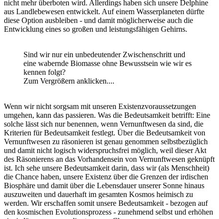
nicht mehr überboten wird. Allerdings haben sich unsere Delphine
aus Landlebewesen entwickelt. Auf einem Wasserplaneten dürfte
diese Option ausbleiben - und damit möglicherweise auch die
Entwicklung eines so großen und leistungsfähigen Gehirns.
Sind wir nur ein unbedeutender Zwischenschritt und
eine wabernde Biomasse ohne Bewusstsein wie wir es
kennen folgt?
Zum Vergrößern anklicken....
Wenn wir nicht sorgsam mit unseren Existenzvoraussetzungen
umgehen, kann das passieren. Was die Bedeutsamkeit betrifft: Eine
solche lässt sich nur benennen, wenn Vernunftwesen da sind, die
Kriterien für Bedeutsamkeit festlegt. Über die Bedeutsamkeit von
Vernunftwesen zu räsonieren ist genau genommen selbstbezüglich
und damit nicht logisch widerspruchsfrei möglich, weil dieser Akt
des Räsonierens an das Vorhandensein von Vernunftwesen geknüpft
ist. Ich sehe unsere Bedeutsamkeit darin, dass wir (als Menschheit)
die Chance haben, unsere Existenz über die Grenzen der irdischen
Biosphäre und damit über die Lebensdauer unserer Sonne hinaus
auszuweiten und dauerhaft im gesamten Kosmos heimisch zu
werden. Wir erschaffen somit unsere Bedeutsamkeit - bezogen auf
den kosmischen Evolutionsprozess - zunehmend selbst und erhöhen