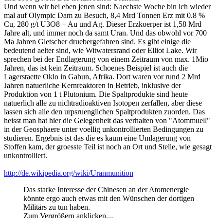
Und wenn wir bei eben jenen sind: Naechste Woche bin ich wieder
mal auf Olympic Dam zu Besuch, 8,4 Mrd Tonnen Erz mit 0.8 %
Cu, 280 g/t U3O8 + Au und Ag. Dieser Erzkoerper ist 1,58 Mrd
Jahre alt, und immer noch da samt Uran. Und das obwohl vor 700
Ma Jahren Gletscher druebergefahren sind. Es gibt einige die
bedeutend aelter sind, wie Witwatersrand oder Elliot Lake. Wir
sprechen bei der Endlagerung von einem Zeitraum von max. 1Mio
Jahren, das ist kein Zeitraum. Schoenes Beispiel ist auch die
Lagerstaette Oklo in Gabun, Afrika. Dort waren vor rund 2 Mrd
Jahren natuerliche Kernreaktoren in Betrieb, inklusive der
Produktion von 1 t Plutonium. Die Spaltprodukte sind heute
natuerlich alle zu nichtradioaktiven Isotopen zerfallen, aber diese
lassen sich alle den urpsruenglichen Spaltprodukten zuorden. Das
heisst man hat hier die Gelegenheit das verhalten von "Atommuell"
in der Geosphaere unter voellig unkontrollierten Bedingungen zu
studieren. Ergebnis ist das die es kaum eine Umlagerung von
Stoffen kam, der groesste Teil ist noch an Ort und Stelle, wie gesagt
unkontrolliert.
http://de.wikipedia.org/wiki/Uranmunition
Das starke Interesse der Chinesen an der Atomenergie
könnte ergo auch etwas mit den Wünschen der dortigen
Militärs zu tun haben.
Zum Vergrößern anklicken....