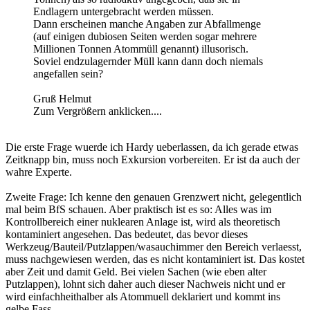
Endlagern untergebracht werden müssen.
Dann erscheinen manche Angaben zur Abfallmenge
(auf einigen dubiosen Seiten werden sogar mehrere
Millionen Tonnen Atommüll genannt) illusorisch.
Soviel endzulagernder Müll kann dann doch niemals
angefallen sein?
Gruß Helmut
Zum Vergrößern anklicken....
Die erste Frage wuerde ich Hardy ueberlassen, da ich gerade etwas
Zeitknapp bin, muss noch Exkursion vorbereiten. Er ist da auch der
wahre Experte.
Zweite Frage: Ich kenne den genauen Grenzwert nicht, gelegentlich
mal beim BfS schauen. Aber praktisch ist es so: Alles was im
Kontrollbereich einer nuklearen Anlage ist, wird als theoretisch
kontaminiert angesehen. Das bedeutet, das bevor dieses
Werkzeug/Bauteil/Putzlappen/wasauchimmer den Bereich verlaesst,
muss nachgewiesen werden, das es nicht kontaminiert ist. Das kostet
aber Zeit und damit Geld. Bei vielen Sachen (wie eben alter
Putzlappen), lohnt sich daher auch dieser Nachweis nicht und er
wird einfachheithalber als Atommuell deklariert und kommt ins
gelbe Fass.