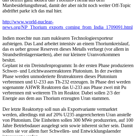
Marsbesidelungsthread, damit der aber nicht noch weiter Off-Topic
abdriftet parke ich das mal hier.
http://www.world-nuclear-
news.org/NP_Thorium_exports_coming_from_India_1709091.html
Indien moechte nun zum nuklearen Technologieexporteur
aufsteigen. Das Land arbeitet intenisiv an einem Thoriumkreislauf,
das es ueber grosse Reserven dieses Metalls verfuegt (vor allem in
Strandseifenlagerstaetten), aber nur kleinere Uranvorkommen
besitzt.
Geplant ist ein Dreistufenprogramm: In der ersten Phase produzieren
Schwer- und Leichtwasserreaktoren Plutonium. In der zweiten
Phase werden unmoderierte Brutreaktoren dieses Plutonium
verbrennen und U-233 aus Th-232 erzeugen. In Phase drei werden
sogenannte AHWR Reaktoren das U-233 aus Phase zwei mit Pu
verbrennen mit weiterem Th im Reaktor. Dabei sollen 2/3 der
Energie aus dem aus Thorium erzeugten Uran stammen.
Der letzte Reaktortyp soll nun als Exportvariante vermarktet
werden, allerdings mit auf 20% U235 angereichertem Uran anstelle
von Plutonium. Die Einheiten sollen 300 MWe produzerien, auf 100
Jahre Betriebsdauer ausgelegt sein sowie inherent sicher sein. Damit
sollen sie vor allem fuer Schwellen- und Entwicklungslaender