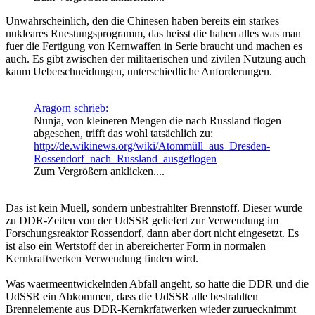
Unwahrscheinlich, den die Chinesen haben bereits ein starkes
nukleares Ruestungsprogramm, das heisst die haben alles was man
fuer die Fertigung von Kernwaffen in Serie braucht und machen es
auch. Es gibt zwischen der militaerischen und zivilen Nutzung auch
kaum Ueberschneidungen, unterschiedliche Anforderungen.
Aragorn schrieb:
Nunja, von kleineren Mengen die nach Russland flogen
abgesehen, trifft das wohl tatsächlich zu:
http://de.wikinews.org/wiki/Atommüll_aus_Dresden-
Rossendorf_nach_Russland_ausgeflogen
Zum Vergrößern anklicken....
Das ist kein Muell, sondern unbestrahlter Brennstoff. Dieser wurde
zu DDR-Zeiten von der UdSSR geliefert zur Verwendung im
Forschungsreaktor Rossendorf, dann aber dort nicht eingesetzt. Es
ist also ein Wertstoff der in abereicherter Form in normalen
Kernkraftwerken Verwendung finden wird.
Was waermeentwickelnden Abfall angeht, so hatte die DDR und die
UdSSR ein Abkommen, dass die UdSSR alle bestrahlten
Brennelemente aus DDR-Kernkrfatwerken wieder zuruecknimmt