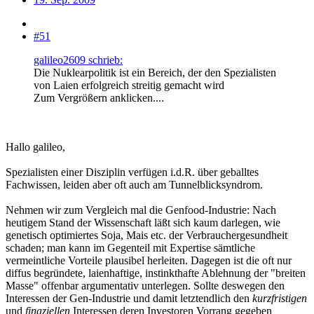
#51
galileo2609 schrieb:
Die Nuklearpolitik ist ein Bereich, der den Spezialisten
von Laien erfolgreich streitig gemacht wird
Zum Vergrößern anklicken....
Hallo galileo,
Spezialisten einer Disziplin verfügen i.d.R. über geballtes
Fachwissen, leiden aber oft auch am Tunnelblicksyndrom.
Nehmen wir zum Vergleich mal die Genfood-Industrie: Nach
heutigem Stand der Wissenschaft läßt sich kaum darlegen, wie
genetisch optimiertes Soja, Mais etc. der Verbrauchergesundheit
schaden; man kann im Gegenteil mit Expertise sämtliche
vermeintliche Vorteile plausibel herleiten. Dagegen ist die oft nur
diffus begründete, laienhaftige, instinkthafte Ablehnung der "breiten
Masse" offenbar argumentativ unterlegen. Sollte deswegen den
Interessen der Gen-Industrie und damit letztendlich den
kurzfristigen
und
finaziellen
Interessen deren Investoren Vorrang gegeben