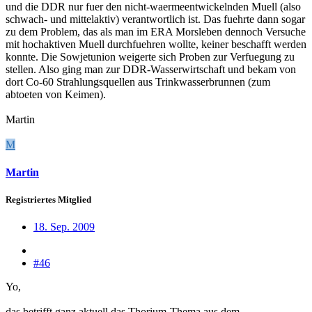
und die DDR nur fuer den nicht-waermeentwickelnden Muell (also
schwach- und mittelaktiv) verantwortlich ist. Das fuehrte dann sogar
zu dem Problem, das als man im ERA Morsleben dennoch Versuche
mit hochaktiven Muell durchfuehren wollte, keiner beschafft werden
konnte. Die Sowjetunion weigerte sich Proben zur Verfuegung zu
stellen. Also ging man zur DDR-Wasserwirtschaft und bekam von
dort Co-60 Strahlungsquellen aus Trinkwasserbrunnen (zum
abtoeten von Keimen).
Martin
M
Martin
Registriertes Mitglied
18. Sep. 2009
#46
Yo,
das betrifft ganz aktuell das Thorium-Thema aus dem