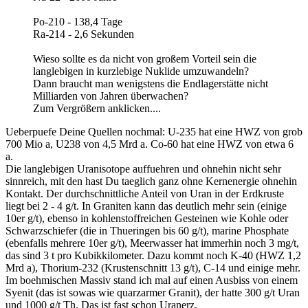
Po-210 - 138,4 Tage
Ra-214 - 2,6 Sekunden
Wieso sollte es da nicht von großem Vorteil sein die
langlebigen in kurzlebige Nuklide umzuwandeln?
Dann braucht man wenigstens die Endlagerstätte nicht
Milliarden von Jahren überwachen?
Zum Vergrößern anklicken....
Ueberpuefe Deine Quellen nochmal: U-235 hat eine HWZ von grob
700 Mio a, U238 von 4,5 Mrd a. Co-60 hat eine HWZ von etwa 6
a.
Die langlebigen Uranisotope auffuehren und ohnehin nicht sehr
sinnreich, mit den hast Du taeglich ganz ohne Kernenergie ohnehin
Kontakt. Der durchschnittliche Anteil von Uran in der Erdkruste
liegt bei 2 - 4 g/t. In Graniten kann das deutlich mehr sein (einige
10er g/t), ebenso in kohlenstoffreichen Gesteinen wie Kohle oder
Schwarzschiefer (die in Thueringen bis 60 g/t), marine Phosphate
(ebenfalls mehrere 10er g/t), Meerwasser hat immerhin noch 3 mg/t,
das sind 3 t pro Kubikkilometer. Dazu kommt noch K-40 (HWZ 1,2
Mrd a), Thorium-232 (Krustenschnitt 13 g/t), C-14 und einige mehr.
Im boehmischen Massiv stand ich mal auf einen Ausbiss von einem
Syenit (das ist sowas wie quarzarmer Granit), der hatte 300 g/t Uran
und 1000 g/t Th. Das ist fast schon Uranerz.