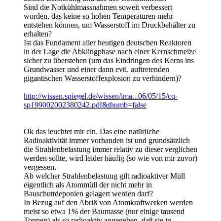
Sind die Notkühlmassnahmen soweit verbessert
worden, das keine so hohen Temperaturen mehr
entstehen können, um Wasserstoff im Druckbehälter zu
erhalten?
Ist das Fundament aller heutigen deutschen Reaktoren
in der Lage die Abklingphase nach einer Kernschmelze
sicher zu überstehen (um das Eindringen des Kerns ins
Grundwasser und einer dann evtl. auftretenden
gigantischen Wasserstoffexplosion zu verhindern)?
http://wissen.spiegel.de/wissen/ima...06/05/15/cq-
sp199002002380242.pdf&thumb=false
Ok das leuchtet mir ein. Das eine natürliche
Radioaktivität immer vorhanden ist und grundsätzlich
die Strahlenbelastung immer relativ zu dieser verglichen
werden sollte, wird leider häufig (so wie von mir zuvor)
vergessen.
Ab welcher Strahlenbelastung gilt radioaktiver Müll
eigentlich als Atommüll der nicht mehr in
Bauschuttdeponien gelagert werden darf?
In Bezug auf den Abriß von Atomkraftwerken werden
meist so etwa 1% der Baumasse (nur einige tausend
Tonnen) als so radioaktiv angegeben, daß sie in