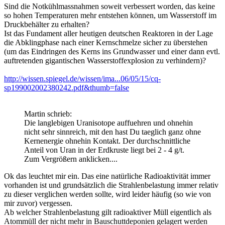
Sind die Notkühlmassnahmen soweit verbessert worden, das keine
so hohen Temperaturen mehr entstehen können, um Wasserstoff im
Druckbehälter zu erhalten?
Ist das Fundament aller heutigen deutschen Reaktoren in der Lage
die Abklingphase nach einer Kernschmelze sicher zu überstehen
(um das Eindringen des Kerns ins Grundwasser und einer dann evtl.
auftretenden gigantischen Wasserstoffexplosion zu verhindern)?
http://wissen.spiegel.de/wissen/ima...06/05/15/cq-
sp199002002380242.pdf&thumb=false
Martin schrieb:
Die langlebigen Uranisotope auffuehren und ohnehin
nicht sehr sinnreich, mit den hast Du taeglich ganz ohne
Kernenergie ohnehin Kontakt. Der durchschnittliche
Anteil von Uran in der Erdkruste liegt bei 2 - 4 g/t.
Zum Vergrößern anklicken....
Ok das leuchtet mir ein. Das eine natürliche Radioaktivität immer
vorhanden ist und grundsätzlich die Strahlenbelastung immer relativ
zu dieser verglichen werden sollte, wird leider häufig (so wie von
mir zuvor) vergessen.
Ab welcher Strahlenbelastung gilt radioaktiver Müll eigentlich als
Atommüll der nicht mehr in Bauschuttdeponien gelagert werden