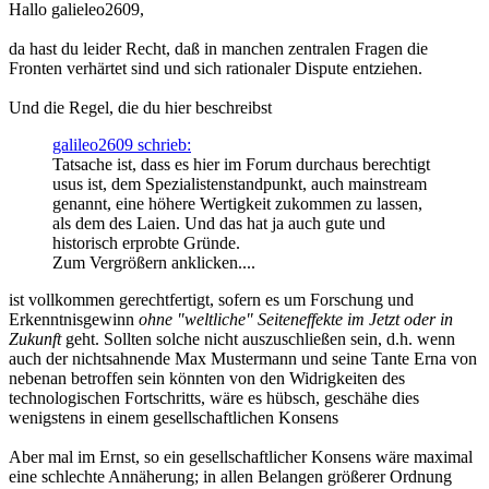
Hallo galieleo2609,
da hast du leider Recht, daß in manchen zentralen Fragen die
Fronten verhärtet sind und sich rationaler Dispute entziehen.
Und die Regel, die du hier beschreibst
galileo2609 schrieb:
Tatsache ist, dass es hier im Forum durchaus berechtigt
usus ist, dem Spezialistenstandpunkt, auch mainstream
genannt, eine höhere Wertigkeit zukommen zu lassen,
als dem des Laien. Und das hat ja auch gute und
historisch erprobte Gründe.
Zum Vergrößern anklicken....
ist vollkommen gerechtfertigt, sofern es um Forschung und
Erkenntnisgewinn
ohne "weltliche" Seiteneffekte im Jetzt oder in
Zukunft
geht. Sollten solche nicht auszuschließen sein, d.h. wenn
auch der nichtsahnende Max Mustermann und seine Tante Erna von
nebenan betroffen sein könnten von den Widrigkeiten des
technologischen Fortschritts, wäre es hübsch, geschähe dies
wenigstens in einem gesellschaftlichen Konsens
Aber mal im Ernst, so ein gesellschaftlicher Konsens wäre maximal
eine schlechte Annäherung; in allen Belangen größerer Ordnung