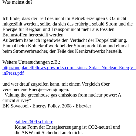
Was meinst du?
Ich finde, dass der Teil des nicht im Betrieb erzeugten CO2 nicht
mitgezählt werden, sollte, da sich das erübrigt, sobald Strom und die
Energie für Bergbau und Transport nicht mehr aus fossilen
Brennstoffen hergestellt werden.
Außerdem habe ich irgendwie den Verdacht der Doppeltzählung.
Einmal beim Kohlekraftwerk bei der Stromproduktion und einmal
beim Stromverbraucher, der Teile des Kernkraftwerks herstellt.
Weitere Untersuchungen z.B.:
http://oneplanetfellows.pbworks.com...sions_Solar_Nuclear_Energy_
inPress.pdf
und wer drauf zugreifen kann, mit einem Vergleich über
verschiedene Energieerzeugungen:
"Valuing the greenhouse gas emissions from nuclear power: A
critical survey"
BK Sovacool - Energy Policy, 2008 - Elsevier
galileo2609 schrieb:
Keine Form der Energieerzeugung ist CO2-neutral und
die AKW mit Sicherheit auch nicht.