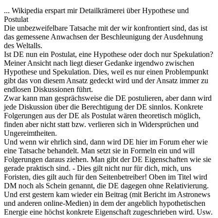
... Wikipedia erspart mir Detailkrämerei über Hypothese und
Postulat
Die unbezweifelbare Tatsache mit der wir konfrontiert sind, das ist
das gemessene Anwachsen der Beschleunigung der Ausdehnung
des Weltalls.
Ist DE nun ein Postulat, eine Hypothese oder doch nur Spekulation?
Meiner Ansicht nach liegt dieser Gedanke irgendwo zwischen
Hypothese und Spekulation. Dies, weil es nur einen Problempunkt
gibt das von diesem Ansatz gedeckt wird und der Ansatz immer zu
endlosen Diskussionen führt.
Zwar kann man gesprächsweise die DE postulieren, aber dann wird
jede Diskussion über die Berechtigung der DE sinnlos. Konkrete
Folgerungen aus der DE als Postulat wären theoretisch möglich,
finden aber nicht statt bzw. verlieren sich in Widersprüchen und
Ungereimtheiten.
Und wenn wir ehrlich sind, dann wird DE hier im Forum eher wie
eine Tatsache behandelt. Man setzt sie in Formeln ein und will
Folgerungen daraus ziehen. Man gibt der DE Eigenschaften wie sie
gerade praktisch sind. - Dies gilt nicht nur für dich, mich, uns
Foristen, dies gilt auch für den Seitenbetreiber! Oben im Titel wird
DM noch als Schein genannt, die DE dagegen ohne Relativierung.
Und erst gestern kam wieder ein Beitrag (mit Bericht im Astronews
und anderen online-Medien) in dem der angeblich hypothetischen
Energie eine höchst konkrete Eigenschaft zugeschrieben wird. Usw.