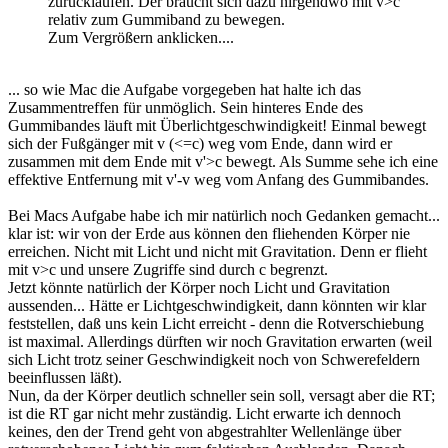
zurücklaufen. Der braucht sich dazu nirgendwo mit v>c
relativ zum Gummiband zu bewegen.
Zum Vergrößern anklicken....
... so wie Mac die Aufgabe vorgegeben hat halte ich das
Zusammentreffen für unmöglich. Sein hinteres Ende des
Gummibandes läuft mit Überlichtgeschwindigkeit! Einmal bewegt
sich der Fußgänger mit v (<=c) weg vom Ende, dann wird er
zusammen mit dem Ende mit v'>c bewegt. Als Summe sehe ich eine
effektive Entfernung mit v'-v weg vom Anfang des Gummibandes.
Bei Macs Aufgabe habe ich mir natürlich noch Gedanken gemacht...
klar ist: wir von der Erde aus können den fliehenden Körper nie
erreichen. Nicht mit Licht und nicht mit Gravitation. Denn er flieht
mit v>c und unsere Zugriffe sind durch c begrenzt.
Jetzt könnte natürlich der Körper noch Licht und Gravitation
aussenden... Hätte er Lichtgeschwindigkeit, dann könnten wir klar
feststellen, daß uns kein Licht erreicht - denn die Rotverschiebung
ist maximal. Allerdings dürften wir noch Gravitation erwarten (weil
sich Licht trotz seiner Geschwindigkeit noch von Schwerefeldern
beeinflussen läßt).
Nun, da der Körper deutlich schneller sein soll, versagt aber die RT;
ist die RT gar nicht mehr zuständig. Licht erwarte ich dennoch
keines, den der Trend geht von abgestrahlter Wellenlänge über