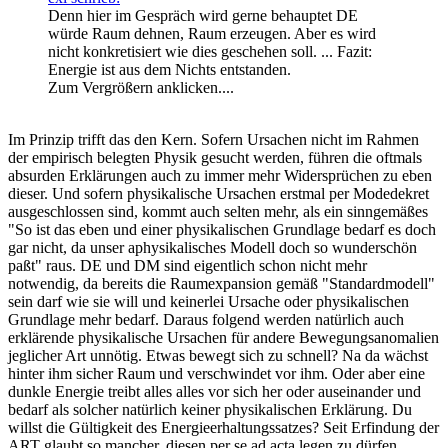
Denn hier im Gespräch wird gerne behauptet DE
würde Raum dehnen, Raum erzeugen. Aber es wird
nicht konkretisiert wie dies geschehen soll. ... Fazit:
Energie ist aus dem Nichts entstanden.
Zum Vergrößern anklicken....
Im Prinzip trifft das den Kern. Sofern Ursachen nicht im Rahmen
der empirisch belegten Physik gesucht werden, führen die oftmals
absurden Erklärungen auch zu immer mehr Widersprüchen zu eben
dieser. Und sofern physikalische Ursachen erstmal per Modedekret
ausgeschlossen sind, kommt auch selten mehr, als ein sinngemäßes
"So ist das eben und einer physikalischen Grundlage bedarf es doch
gar nicht, da unser aphysikalisches Modell doch so wunderschön
paßt" raus. DE und DM sind eigentlich schon nicht mehr
notwendig, da bereits die Raumexpansion gemäß "Standardmodell"
sein darf wie sie will und keinerlei Ursache oder physikalischen
Grundlage mehr bedarf. Daraus folgend werden natürlich auch
erklärende physikalische Ursachen für andere Bewegungsanomalien
jeglicher Art unnötig. Etwas bewegt sich zu schnell? Na da wächst
hinter ihm sicher Raum und verschwindet vor ihm. Oder aber eine
dunkle Energie treibt alles alles vor sich her oder auseinander und
bedarf als solcher natürlich keiner physikalischen Erklärung. Du
willst die Gültigkeit des Energieerhaltungssatzes? Seit Erfindung der
ART glaubt so mancher, diesen per se ad acta legen zu dürfen.