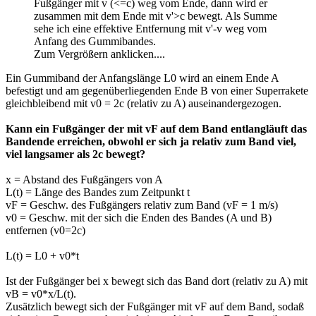
Fußgänger mit v (<=c) weg vom Ende, dann wird er
zusammen mit dem Ende mit v'>c bewegt. Als Summe
sehe ich eine effektive Entfernung mit v'-v weg vom
Anfang des Gummibandes.
Zum Vergrößern anklicken....
Ein Gummiband der Anfangslänge L0 wird an einem Ende A
befestigt und am gegenüberliegenden Ende B von einer Superrakete
gleichbleibend mit v0 = 2c (relativ zu A) auseinandergezogen.
Kann ein Fußgänger der mit vF auf dem Band entlangläuft das
Bandende erreichen, obwohl er sich ja relativ zum Band viel,
viel langsamer als 2c bewegt?
x = Abstand des Fußgängers von A
L(t) = Länge des Bandes zum Zeitpunkt t
vF = Geschw. des Fußgängers relativ zum Band (vF = 1 m/s)
v0 = Geschw. mit der sich die Enden des Bandes (A und B)
entfernen (v0=2c)
L(t) = L0 + v0*t
Ist der Fußgänger bei x bewegt sich das Band dort (relativ zu A) mit
vB = v0*x/L(t).
Zusätzlich bewegt sich der Fußgänger mit vF auf dem Band, sodaß