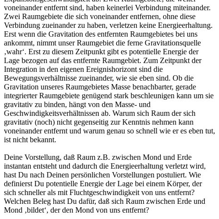
voneinander entfernt sind, haben keinerlei Verbindung miteinander.
Zwei Raumgebiete die sich voneinander entfernen, ohne diese
Verbindung zueinander zu haben, verletzen keine Energieerhaltung.
Erst wenn die Gravitation des entfernten Raumgebietes bei uns
ankommt, nimmt unser Raumgebiet die ferne Gravitationsquelle
‚wahr‘. Erst zu diesem Zeitpunkt gibt es potentielle Energie der
Lage bezogen auf das entfernte Raumgebiet. Zum Zeitpunkt der
Integration in den eigenen Ereignishorizont sind die
Bewegungsverhältnisse zueinander, wie sie eben sind. Ob die
Gravitation unseres Raumgebietes Masse benachbarter, gerade
integrierter Raumgebiete genügend stark beschleunigen kann um sie
gravitativ zu binden, hängt von den Masse- und
Geschwindigkeitsverhältnissen ab. Warum sich Raum der sich
gravitativ (noch) nicht gegenseitig zur Kenntnis nehmen kann
voneinander entfernt und warum genau so schnell wie er es eben tut,
ist nicht bekannt.
Deine Vorstellung, daß Raum z.B. zwischen Mond und Erde
instantan entsteht und dadurch die Energieerhaltung verletzt wird,
hast Du nach Deinen persönlichen Vorstellungen postuliert. Wie
definierst Du potentielle Energie der Lage bei einem Körper, der
sich schneller als mit Fluchtgeschwindigkeit von uns entfernt?
Welchen Beleg hast Du dafür, daß sich Raum zwischen Erde und
Mond ‚bildet‘, der den Mond von uns entfernt?