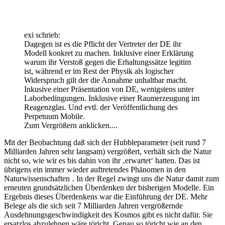
exi schrieb:
Dagegen ist es die Pflicht der Vertreter der DE ihr
Modell konkret zu machen. Inklusive einer Erklärung
warum ihr Verstoß gegen die Erhaltungssätze legitim
ist, während er im Rest der Physik als logischer
Widerspruch gilt der die Annahme unhaltbar macht.
Inkusive einer Präsentation von DE, wenigstens unter
Laborbedingungen. Inklusive einer Raumerzeugung im
Reagenzglas. Und evtl. der Veröffentlichung des
Perpetuum Mobile.
Zum Vergrößern anklicken....
Mit der Beobachtung daß sich der Hubbleparameter (seit rund 7
Milliarden Jahren sehr langsam) vergrößert, verhält sich die Natur
nicht so, wie wir es bis dahin von ihr ‚erwartet‘ hatten. Das ist
übrigens ein immer wieder auftretendes Phänomen in den
Naturwissenschaften
. In der Regel zwingt uns die Natur damit zum
erneuten grundsätzlichen Überdenken der bisherigen Modelle. Ein
Ergebnis dieses Überdenkens war die Einführung der DE. Mehr
Belege als die sich seit 7 Milliarden Jahren vergrößernde
Ausdehnungsgeschwindigkeit des Kosmos gibt es nicht dafür. Sie
ersatzlos abzulehnen wäre töricht. Genau so töricht wie an den