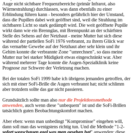
Auge nicht sichtbare Frequenzbereiche (primär Infrarot, also
Wärmestrahlung) durchlassen, was dann ebenfalls zu einer
Erblindung führen kann - besonders gefährlich hier der Umstand,
dass die Pupillen dabei weit geöffnet sind, weil die Strahlung im
sichtbaren Licht so stark gedämpft wird. Die weit geöffnete Pupille
wirkt dann wie ein Brennglas, mit Brennpunkt an der schärfsten
Stelle des Sehens auf der Netzhaut - meine Mutter hat sich diese
während der partiellen SoFi 1976 verbrannt, zu ihrem Glück war
das vernarbte Gewebe auf der Netzhaut aber sehr klein und ihr
Gehirn konnte die verbrannte Zone "umrechnen", so dass meine
Mutter nur bei starker Müdigkeit etwas eingeschränkt war. Aber
während mehrerer Tage konnte die Augen-Spezialklinik keine
Prognose zur Schwere der Verletzung machen.
Bei der totalen SoFi 1999 habe ich übrigens jemanden getroffen, der
sich mit einer SoFi-Brille die Augen verbrannt hat; nicht schlimm
aber trotzdem sollte das gar nicht passieren.
Grundsätzlich sollte man also
nur die Projektionsmethode
anwenden
, auch wenn diese "unbequem" ist und die SoFi-Brillen
tatsächlich guten Beobachtungskomfort machen.
Aber eben: wenn man unbedingt "Kompromisse" eingehen will,
dann soll man das wenigstens richtig tun. Und die Methode "1-2-
sofort wegschauen egal was man gesehen hat
" anwenden; diese