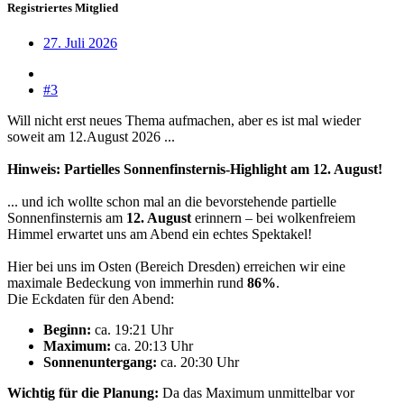
Registriertes Mitglied
27. Juli 2026
#3
Will nicht erst neues Thema aufmachen, aber es ist mal wieder
soweit am 12.August 2026 ...
Hinweis: Partielles Sonnenfinsternis-Highlight am 12. August!
... und ich wollte schon mal an die bevorstehende partielle
Sonnenfinsternis am
12. August
erinnern – bei wolkenfreiem
Himmel erwartet uns am Abend ein echtes Spektakel!
Hier bei uns im Osten (Bereich Dresden) erreichen wir eine
maximale Bedeckung von immerhin rund
86%
.
Die Eckdaten für den Abend:
Beginn:
ca. 19:21 Uhr
Maximum:
ca. 20:13 Uhr
Sonnenuntergang:
ca. 20:30 Uhr
Wichtig für die Planung:
Da das Maximum unmittelbar vor