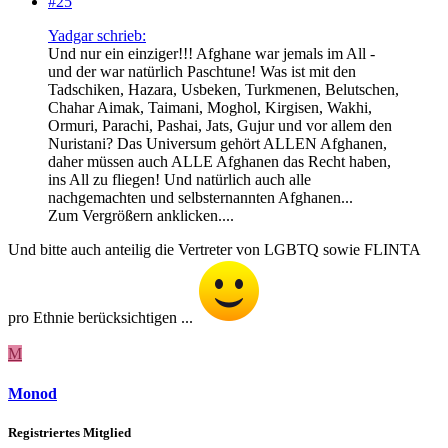
#25
Yadgar schrieb:
Und nur ein einziger!!! Afghane war jemals im All -
und der war natürlich Paschtune! Was ist mit den
Tadschiken, Hazara, Usbeken, Turkmenen, Belutschen,
Chahar Aimak, Taimani, Moghol, Kirgisen, Wakhi,
Ormuri, Parachi, Pashai, Jats, Gujur und vor allem den
Nuristani? Das Universum gehört ALLEN Afghanen,
daher müssen auch ALLE Afghanen das Recht haben,
ins All zu fliegen! Und natürlich auch alle
nachgemachten und selbsternannten Afghanen...
Zum Vergrößern anklicken....
Und bitte auch anteilig die Vertreter von LGBTQ sowie FLINTA
pro Ethnie berücksichtigen ...
M
Monod
Registriertes Mitglied