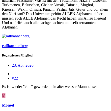
natürlich Paschtune! Was ist mit den Tadschiken, Hazara, Usbeken,
Turkmenen, Belutschen, Chahar Aimak, Taimani, Moghol,
Kirgisen, Wakhi, Ormuri, Parachi, Pashai, Jats, Gujur und vor allem
den Nuristani? Das Universum gehört ALLEN Afghanen, daher
müssen auch ALLE Afghanen das Recht haben, ins All zu fliegen!
Und natürlich auch alle nachgemachten und selbsternannten
Afghanen...
ralfkannenberg
Registriertes Mitglied
23. Apr. 2026
#22
Es ist wieder "chic" geworden, ein alter weisser Mann zu sein ...
M
Monod