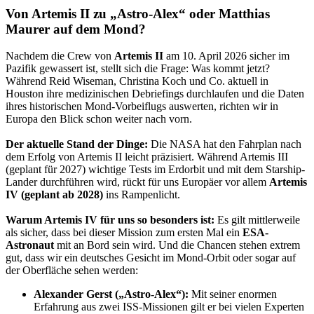
Von Artemis II zu „Astro-Alex“ oder Matthias
Maurer auf dem Mond?​
Nachdem die Crew von
Artemis II
am 10. April 2026 sicher im
Pazifik gewassert ist, stellt sich die Frage: Was kommt jetzt?
Während Reid Wiseman, Christina Koch und Co. aktuell in
Houston ihre medizinischen Debriefings durchlaufen und die Daten
ihres historischen Mond-Vorbeiflugs auswerten, richten wir in
Europa den Blick schon weiter nach vorn.
Der aktuelle Stand der Dinge:
Die NASA hat den Fahrplan nach
dem Erfolg von Artemis II leicht präzisiert. Während Artemis III
(geplant für 2027) wichtige Tests im Erdorbit und mit dem Starship-
Lander durchführen wird, rückt für uns Europäer vor allem
Artemis
IV (geplant ab 2028)
ins Rampenlicht.
Warum Artemis IV für uns so besonders ist:
Es gilt mittlerweile
als sicher, dass bei dieser Mission zum ersten Mal ein
ESA-
Astronaut
mit an Bord sein wird. Und die Chancen stehen extrem
gut, dass wir ein deutsches Gesicht im Mond-Orbit oder sogar auf
der Oberfläche sehen werden:
Alexander Gerst („Astro-Alex“):
Mit seiner enormen
Erfahrung aus zwei ISS-Missionen gilt er bei vielen Experten