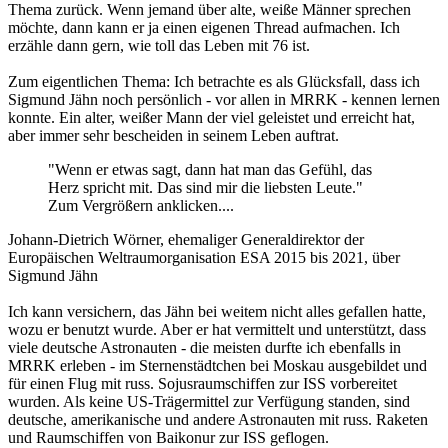
Thema zurück. Wenn jemand über alte, weiße Männer sprechen
möchte, dann kann er ja einen eigenen Thread aufmachen. Ich
erzähle dann gern, wie toll das Leben mit 76 ist.
Zum eigentlichen Thema: Ich betrachte es als Glücksfall, dass ich
Sigmund Jähn noch persönlich - vor allen in MRRK - kennen lernen
konnte. Ein alter, weißer Mann der viel geleistet und erreicht hat,
aber immer sehr bescheiden in seinem Leben auftrat.
"Wenn er etwas sagt, dann hat man das Gefühl, das
Herz spricht mit. Das sind mir die liebsten Leute."
Zum Vergrößern anklicken....
Johann-Dietrich Wörner, ehemaliger Generaldirektor der
Europäischen Weltraumorganisation ESA 2015 bis 2021, über
Sigmund Jähn
Ich kann versichern, das Jähn bei weitem nicht alles gefallen hatte,
wozu er benutzt wurde. Aber er hat vermittelt und unterstützt, dass
viele deutsche Astronauten - die meisten durfte ich ebenfalls in
MRRK erleben - im Sternenstädtchen bei Moskau ausgebildet und
für einen Flug mit russ. Sojusraumschiffen zur ISS vorbereitet
wurden. Als keine US-Trägermittel zur Verfügung standen, sind
deutsche, amerikanische und andere Astronauten mit russ. Raketen
und Raumschiffen von Baikonur zur ISS geflogen.