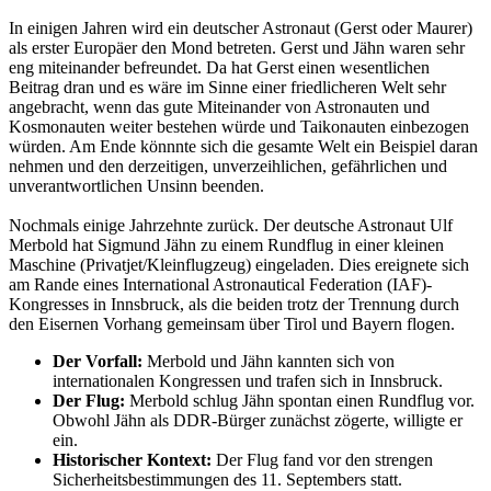
In einigen Jahren wird ein deutscher Astronaut (Gerst oder Maurer)
als erster Europäer den Mond betreten. Gerst und Jähn waren sehr
eng miteinander befreundet. Da hat Gerst einen wesentlichen
Beitrag dran und es wäre im Sinne einer friedlicheren Welt sehr
angebracht, wenn das gute Miteinander von Astronauten und
Kosmonauten weiter bestehen würde und Taikonauten einbezogen
würden. Am Ende könnnte sich die gesamte Welt ein Beispiel daran
nehmen und den derzeitigen, unverzeihlichen, gefährlichen und
unverantwortlichen Unsinn beenden.
Nochmals einige Jahrzehnte zurück. Der deutsche Astronaut Ulf
Merbold hat Sigmund Jähn zu einem Rundflug in einer kleinen
Maschine (Privatjet/Kleinflugzeug) eingeladen. Dies ereignete sich
am Rande eines International Astronautical Federation (IAF)-
Kongresses in Innsbruck, als die beiden trotz der Trennung durch
den Eisernen Vorhang gemeinsam über Tirol und Bayern flogen.
Der Vorfall:
Merbold und Jähn kannten sich von
internationalen Kongressen und trafen sich in Innsbruck.
Der Flug:
Merbold schlug Jähn spontan einen Rundflug vor.
Obwohl Jähn als DDR-Bürger zunächst zögerte, willigte er
ein.
Historischer Kontext:
Der Flug fand vor den strengen
Sicherheitsbestimmungen des 11. Septembers statt.