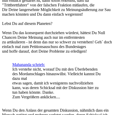
nun endlich gestartet ist, dann sofort erkennst, dass da
"Trittbrettfahrer" von der falschen Fraktion mitlaufen, die
Dir Deine langersehnte Möglichkeit zu Meinungsäußerung zur Sau
machen könnten und Du dann einfach wegrennst!
Lebst Du auf diesem Planeten?
Wenn Du das konsequent durchziehen würdest, hättest Du Null
Chancen Deine Meinung auch nur im entferntesten
zu artikulieren - ist denn das nur so schwer zu verstehen! Geh` doch
einfach mal zum Petitionsauschuss des Bundestages
und hoffe darauf, dort Deine Probleme zu erledigen!
Mahananda schrieb:
Ich verstehe nicht, worauf Du mit den Überlebenden
des Mordanschlages hinauswillst. Vielleicht kannst Du
dazu mal
etwas sagen, damit ich wenigstens nachvollziehen
kann, was deren Schicksal mit der Diskussion hier zu
tun haben könnte. Danke.
Zum Vergrößern anklicken....
Wenn Du den Anlass der gesamten Diskussion, nähmlich dass ein
Mensch getötet und mehrere verletzt wurden, deren Schicksal ich