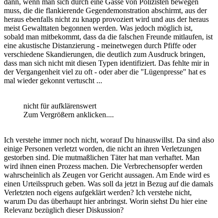
dann, wenn man sich durch eine Gasse von Polizisten bewegen
muss, die die flankierende Gegendemonstration abschirmt, aus der
heraus ebenfalls nicht zu knapp provoziert wird und aus der heraus
meist Gewalttaten begonnen werden. Was jedoch möglich ist,
sobald man mitbekommt, dass da die falschen Freunde mitlaufen, ist
eine akustische Distanzierung - meinetwegen durch Pfiffe oder
verschiedene Skandierungen, die deutlich zum Ausdruck bringen,
dass man sich nicht mit diesen Typen identifiziert. Das fehlte mir in
der Vergangenheit viel zu oft - oder aber die "Lügenpresse" hat es
mal wieder gekonnt vertuscht ...
nicht für aufklärenswert
Zum Vergrößern anklicken....
Ich verstehe immer noch nicht, worauf Du hinauswillst. Da sind also
einige Personen verletzt worden, die nicht an ihren Verletzungen
gestorben sind. Die mutmaßlichen Täter hat man verhaftet. Man
wird ihnen einen Prozess machen. Die Verbrechensopfer werden
wahrscheinlich als Zeugen vor Gericht aussagen. Am Ende wird es
einen Urteilsspruch geben. Was soll da jetzt in Bezug auf die damals
Verletzten noch eigens aufgeklärt werden? Ich verstehe nicht,
warum Du das überhaupt hier anbringst. Worin siehst Du hier eine
Relevanz bezüglich dieser Diskussion?