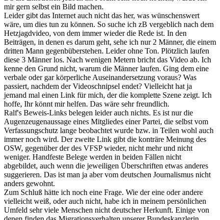
mir gern selbst ein Bild machen.
Leider gibt das Internet auch nicht das her, was wünschenswert
wäre, um dies tun zu können. So suche ich zB vergeblich nach dem
Hetzjagdvideo, von dem immer wieder die Rede ist. In den
Beiträgen, in denen es darum geht, sehe ich nur 2 Männer, die einem
dritten Mann gegenbüberstehen. Leider ohne Ton. Plötzlich laufen
diese 3 Männer los. Nach wenigen Metern bricht das Video ab. Ich
kenne den Grund nicht, warum die Männer laufen. Ging dem eine
verbale oder gar körperliche Auseinandersetzung voraus? Was
passiert, nachdem der Videoschnipsel endet? Vielleicht hat ja
jemand mal einen Link für mich, der die komplette Szene zeigt. Ich
hoffe, Ihr könnt mir helfen. Das wäre sehr freundlich.
Ralf's Beweis-Links belegen leider auch nichts. Es ist nur die
Augenzeugenaussage eines Mitgliedes einer Partei, die selbst vom
Verfassungschutz lange beobachtet wurde bzw. in Teilen wohl auch
immer noch wird. Der zweite Link gibt die konträre Meinung des
OSW, gegenüber der des VFSP wieder, nicht mehr und nicht
weniger. Handfeste Belege werden in beiden Fällen nicht
abgebildet, auch wenn die jeweiligen Überschriften etwas anderes
suggerieren. Das ist man ja aber vom deutschen Journalismus nicht
anders gewohnt.
Zum Schluß hätte ich noch eine Frage. Wie der eine oder andere
vielleicht weiß, oder auch nicht, habe ich in meinem persönlichen
Umfeld sehr viele Menschen nicht deutscher Herkunft. Einige von
denen finden das Migrationsverhalten unserer Bundeskanzlerin