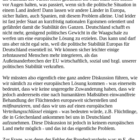
vor Augen halten, was passiert, wenn sich die politische Situation in
einem Land ändert! Dann lassen wir andere Länder in Europa,
sicher Italien, auch Spanien, mit diesem Problem alleine. Und leider
ist fast jeder Staat an kurzfristig nationalen Egoismen orientiert und
gefährdet damit die Stabilität des Ganzen. Deutschland schafft es
nicht mehr, genügend politisches Gewicht in die Waagschale zu
werfen um eine europäische Lösung zu erzielen. Das kann und darf
uns aber nicht egal sein, weil die politische Stabilität Europas für
Deutschland essentiell ist. Wir können sicher leichter einige
zehntausend Menschen mehr integrieren, als das
Außeinanderbrechen der EU wirtschaftlich, sozial und bzgl. unserer
politischen Stabilität verkraften.
Wir müssten also eigentlich eine ganz andere Diskussion führen, wie
wir nämlich zu einer europäischen Lösung kommen - was einerseits
bedeutet, dass wir keine ungeregelte Zuwanderung haben, dass wir
jedoch andererseits eine nach humanitären Maßstäben einwandfreie
Behandlung der Flüchtenden europaweit sicherstellen und
mitfinanzieren
, und dass wir uns auf einen europäischen
Verteilungsschlüssel
einigen - was bedeuten würde, z.B. Flüchtlinge,
die in Griechenland ankommen bei uns in Deutschland
aufzunehmen. Diese Diskussion ist jedoch in keinem europäischen
Land mehr möglich - und das ist das eigentliche Problem.
Zur Frage, was denn der Fehler der Bundeskanzlerin war: m.E. die