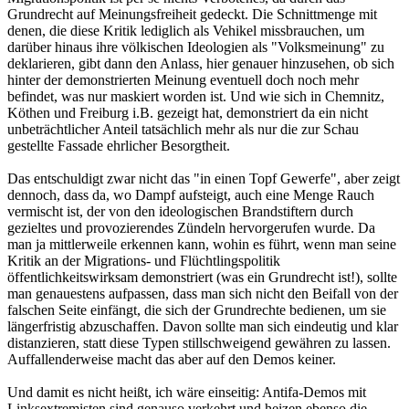
Grundrecht auf Meinungsfreiheit gedeckt. Die Schnittmenge mit
denen, die diese Kritik lediglich als Vehikel missbrauchen, um
darüber hinaus ihre völkischen Ideologien als "Volksmeinung" zu
deklarieren, gibt dann den Anlass, hier genauer hinzusehen, ob sich
hinter der demonstrierten Meinung eventuell doch noch mehr
befindet, was nur maskiert worden ist. Und wie sich in Chemnitz,
Köthen und Freiburg i.B. gezeigt hat, demonstriert da ein nicht
unbeträchtlicher Anteil tatsächlich mehr als nur die zur Schau
gestellte Fassade ehrlicher Besorgtheit.
Das entschuldigt zwar nicht das "in einen Topf Gewerfe", aber zeigt
dennoch, dass da, wo Dampf aufsteigt, auch eine Menge Rauch
vermischt ist, der von den ideologischen Brandstiftern durch
gezieltes und provozierendes Zündeln hervorgerufen wurde. Da
man ja mittlerweile erkennen kann, wohin es führt, wenn man seine
Kritik an der Migrations- und Flüchtlingspolitik
öffentlichkeitswirksam demonstriert (was ein Grundrecht ist!), sollte
man genauestens aufpassen, dass man sich nicht den Beifall von der
falschen Seite einfängt, die sich der Grundrechte bedienen, um sie
längerfristig abzuschaffen. Davon sollte man sich eindeutig und klar
distanzieren, statt diese Typen stillschweigend gewähren zu lassen.
Auffallenderweise macht das aber auf den Demos keiner.
Und damit es nicht heißt, ich wäre einseitig: Antifa-Demos mit
Linksextremisten sind genauso verkehrt und heizen ebenso die