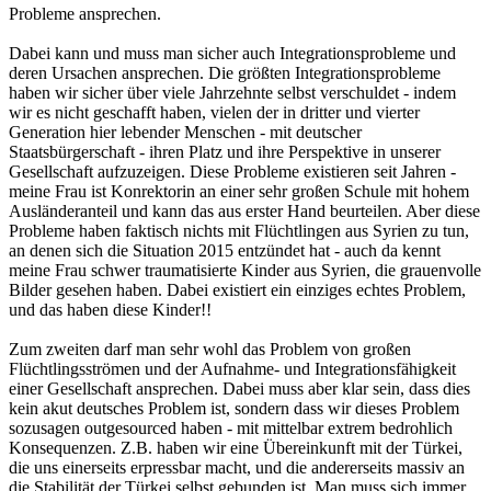
Probleme ansprechen.
Dabei kann und muss man sicher auch Integrationsprobleme und
deren Ursachen ansprechen. Die größten Integrationsprobleme
haben wir sicher über viele Jahrzehnte selbst verschuldet - indem
wir es nicht geschafft haben, vielen der in dritter und vierter
Generation hier lebender Menschen - mit deutscher
Staatsbürgerschaft - ihren Platz und ihre Perspektive in unserer
Gesellschaft aufzuzeigen. Diese Probleme existieren seit Jahren -
meine Frau ist Konrektorin an einer sehr großen Schule mit hohem
Ausländeranteil und kann das aus erster Hand beurteilen. Aber diese
Probleme haben faktisch nichts mit Flüchtlingen aus Syrien zu tun,
an denen sich die Situation 2015 entzündet hat - auch da kennt
meine Frau schwer traumatisierte Kinder aus Syrien, die grauenvolle
Bilder gesehen haben. Dabei existiert ein einziges echtes Problem,
und das haben diese Kinder!!
Zum zweiten darf man sehr wohl das Problem von großen
Flüchtlingsströmen und der Aufnahme- und Integrationsfähigkeit
einer Gesellschaft ansprechen. Dabei muss aber klar sein, dass dies
kein akut deutsches Problem ist, sondern dass wir dieses Problem
sozusagen outgesourced haben - mit mittelbar extrem bedrohlich
Konsequenzen. Z.B. haben wir eine Übereinkunft mit der Türkei,
die uns einerseits erpressbar macht, und die andererseits massiv an
die Stabilität der Türkei selbst gebunden ist. Man muss sich immer