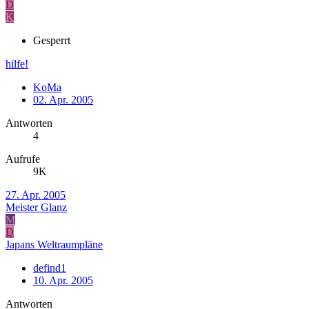
D
K
Gesperrt
hilfe!
KoMa
02. Apr. 2005
Antworten
4
Aufrufe
9K
27. Apr. 2005
Meister Glanz
M
D
Japans Weltraumpläne
defind1
10. Apr. 2005
Antworten