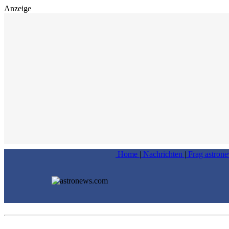
Anzeige
Home
|
Nachrichten
|
Frag astron