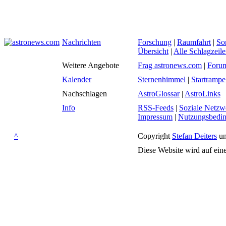
Nachrichten
Forschung
|
Raumfahrt
|
So
Übersicht
|
Alle Schlagzeil
Weitere Angebote
Frag astronews.com
|
Foru
Kalender
Sternenhimmel
|
Startrampe
Nachschlagen
AstroGlossar
|
AstroLinks
Info
RSS-Feeds
|
Soziale Netzw
Impressum
|
Nutzungsbedi
^
Copyright
Stefan Deiters
un
Diese Website wird auf ein