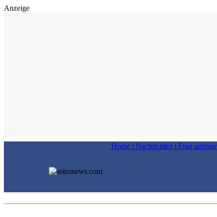
Anzeige
Home
|
Nachrichten
|
Frag astron