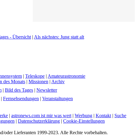
ages - Übersicht
|
Als nächstes: Jung statt alt
nnensystem
|
Teleskope
|
Amateurastronomie
en des Monats
|
Missionen
|
Archiv
m
|
Bild des Tages
|
Newsletter
|
Fernsehsendungen
|
Veranstaltungen
erke
|
astronews.com ist mir was wert
|
Werbung
|
Kontakt
|
Suche
ngungen
|
Datenschutzerklärung
|
Cookie-Einstellungen
d/oder Lieferanten 1999-2023. Alle Rechte vorbehalten.
W3C