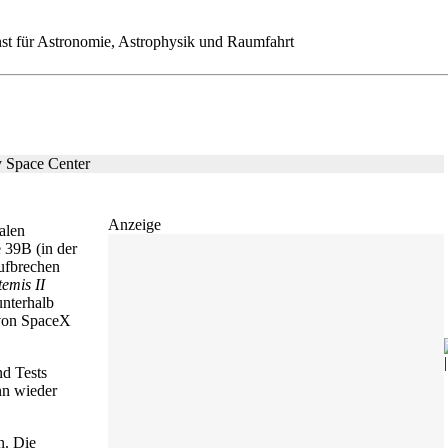
st für Astronomie, Astrophysik und Raumfahrt
Anzeige
alen
 39B (in der
fbrechen
temis II
unterhalb
 von SpaceX
nd Tests
nn wieder
n. Die