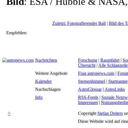
Bild
: ESA / Hubble & NASA, 
Zuletzt: Fotografierender Ball
|
Bild des T
Empfehlen:
Nachrichten
Forschung
|
Raumfahrt
|
So
Übersicht
|
Alle Schlagzeil
Weitere Angebote
Frag astronews.com
|
Foru
Kalender
Sternenhimmel
|
Startrampe
Nachschlagen
AstroGlossar
|
AstroLinks
Info
RSS-Feeds
|
Soziale Netzw
Impressum
|
Nutzungsbedi
^
Copyright
Stefan Deiters
un
Diese Website wird auf ein