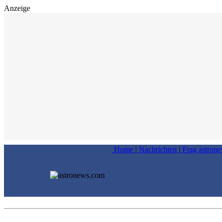
Anzeige
Home
|
Nachrichten
|
Frag astron