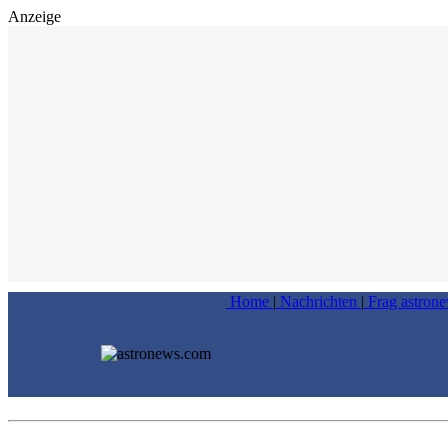
Anzeige
Home
|
Nachrichten
|
Frag astron