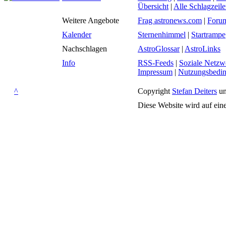
Übersicht
|
Alle Schlagzeil
Weitere Angebote
Frag astronews.com
|
Foru
Kalender
Sternenhimmel
|
Startrampe
Nachschlagen
AstroGlossar
|
AstroLinks
Info
RSS-Feeds
|
Soziale Netzw
Impressum
|
Nutzungsbedi
^
Copyright
Stefan Deiters
un
Diese Website wird auf ein